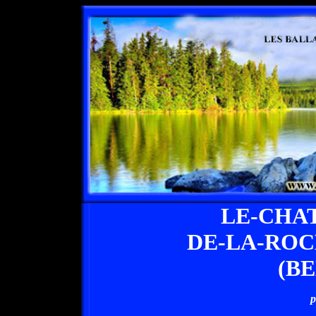
LE-CHA
DE-LA-RO
(B
p