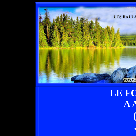
LE F
A 
p