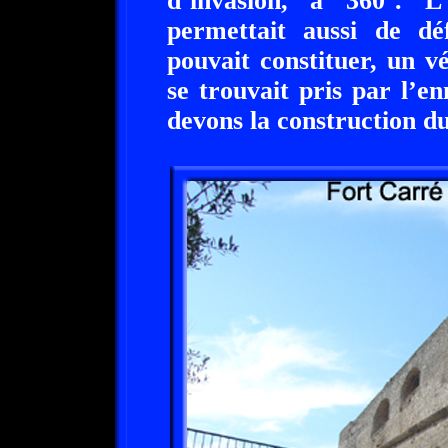
d’invasion, à 360°. 
permettait aussi de dé
pouvait constituer, un vé
se trouvait pris par l’e
devons la construction d