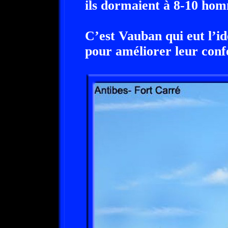
ils dormaient à 8-10 ho
C’est Vauban qui eut l’id
pour améliorer leur conf