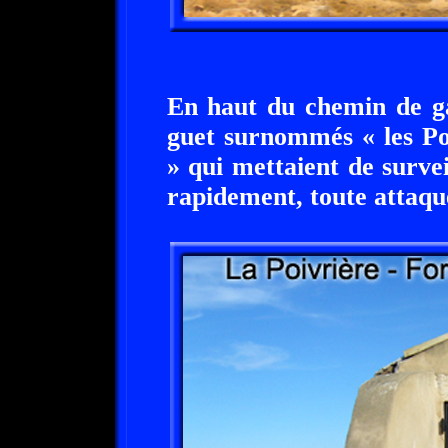
En haut du chemin de ga
guet surnommés « les Po
» qui mettaient de survei
rapidement, toute attaqu