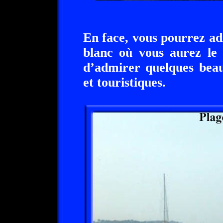
En face, vous pourrez a
blanc où vous aurez le 
d’admirer quelques beau
et touristiques.