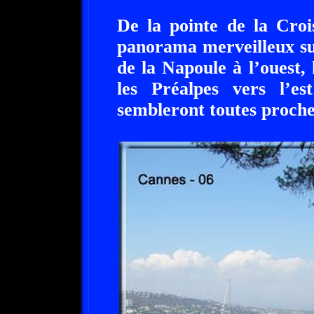
De la pointe de la Croi
panorama merveilleux sur
de la Napoule à l’ouest,
les Préalpes vers l’es
sembleront toutes proches