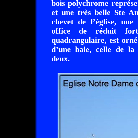
bois polychrome représe
et une très belle Ste A
chevet de l’église, une
office de réduit for
quadrangulaire, est orn
d’une baie, celle de l
deux.