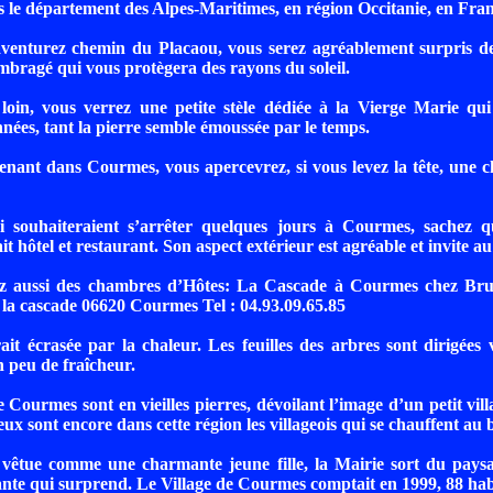
 le département des Alpes-Maritimes, en région Occitanie, en Fran
aventurez chemin du Placaou, vous serez agréablement surpris d
mbragé qui vous protègera des rayons du soleil.
loin, vous verrez une petite stèle dédiée à la Vierge Marie qui
ées, tant la pierre semble émoussée par le temps.
nant dans Courmes, vous apercevrez, si vous levez la tête, une 
 souhaiteraient s’arrêter quelques jours à Courmes, sachez qu
t hôtel et restaurant. Son aspect extérieur est agréable et invite au
ez aussi des chambres d’Hôtes: La Cascade à Courmes chez Br
la cascade 06620 Courmes Tel : 04.93.09.65.85
it écrasée par la chaleur. Les feuilles des arbres sont dirigées v
 peu de fraîcheur.
 Courmes sont en vieilles pierres, dévoilant l’image d’un petit vill
x sont encore dans cette région les villageois qui se chauffent au b
 vêtue comme une charmante jeune fille, la Mairie sort du paysa
nte qui surprend. Le Village de Courmes comptait en 1999, 88 hab