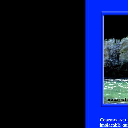
Courmes est un
implacable qui