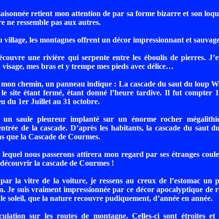
isonnée retient mon attention de par sa forme bizarre et son loque
e ne ressemble pas aux autres.
 village, les montagnes offrent un décor impressionnant et sauvage
découvre une rivière qui serpente entre les éboulis de pierres. J’
 visage, mes bras et y trempe mes pieds avec délice…
mon chemin, un panneau indique : La cascade du saut du loup Wat
 le site étant fermé, étant donné l’heure tardive. Il fut compter 1 
ieu du 1er Juillet au 31 octobre.
à un saule pleureur implanté sur un énorme rocher mégalithi
entrée de la cascade. D’après les habitants, la cascade du saut du
ns que la Cascade de Courmes.
 lequel nous passerons attirera mon regard par ses étranges cou
r découvrir la cascade de Courmes !
ar la vitre de la voiture, je ressens au creux de l’estomac un 
. Je suis vraiment impressionnée par ce décor apocalyptique de r
 le soleil, que la nature recouvre pudiquement, d’année en année.
culation sur les routes de montagne. Celles-ci sont étroites et