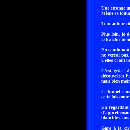
Une étrange ma
Même sa toitur
Tout autour du
Plus loin, je 
rafraîchir mon
En continuant 
ne verrai pas,
Celles-ci ont l
C’est grâce 
découvrirez l’
mais bien moi
Le tunnel sous
cette fois pou
En regardant p
d’appréhension
blanchies sous
Gare à la cir