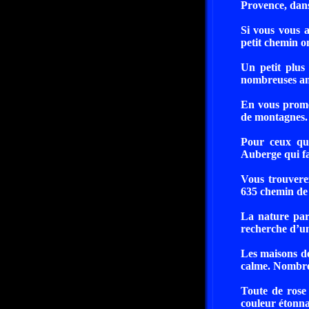
Provence, dans
Si vous vous 
petit chemin o
Un petit plus 
nombreuses ann
En vous prome
de montagnes.
Pour ceux qui
Auberge qui fai
Vous trouver
635 chemin de 
La nature para
recherche d’un
Les maisons de
calme. Nombreu
Toute de rose
couleur étonna