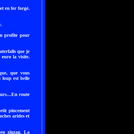
t en fer forgé.
.
en profite pour
erfalls que je
euro la visite.
que, que vous
 loup est belle
leurs…En route
petit pincement
oches arides et
 en zigzag. La