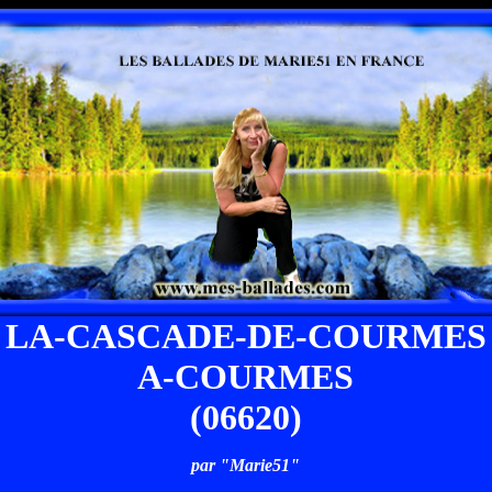
LA-CASCADE-DE-COURMES
A-COURMES
(06620)
par "Marie51"