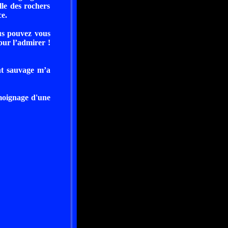
lle des rochers
e.
ous pouvez vous
our l’admirer !
nt sauvage m’a
émoignage d'une