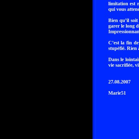
limitation est
qui vous atten
Bien qu’il soi
garer le long 
Impressionnan
C’est la fin 
stupéfié. Rie
Dans le lointa
vie sacrifiée, vi
27.08.2007
Marie51