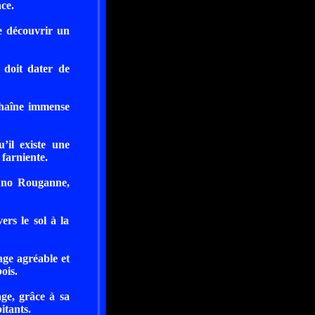
ce.
e découvrir un
 doit dater de
chaîne immense
’il existe une
 farniente.
uno Rouganne,
ers le sol à la
age agréable et
ois.
ge, grâce à sa
itants.