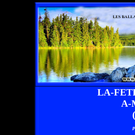
LA-FET
A-
p