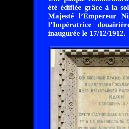
été édifiée grâce à la so
Majesté l’Empereur Ni
l’Impératrice douairi
inaugurée le 17/12/1912.