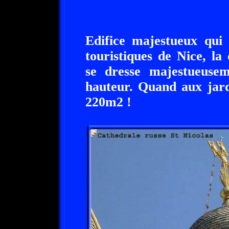
Edifice majestueux qui 
touristiques de Nice, la
se dresse majestueus
hauteur. Quand aux jard
220m2 !