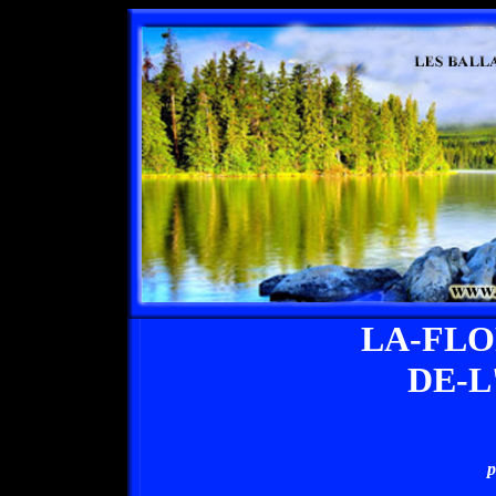
LA-FL
DE-
p