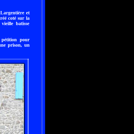
 Largentière et
réé coté sur la
ieille batisse
 pétition pour
une prison, un