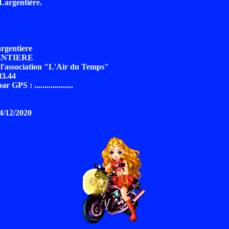
Largentière.
rgentiere
ENTIERE
e l'association "L'Air du Temps"
83.44
GPS : ...................
24/12/2020