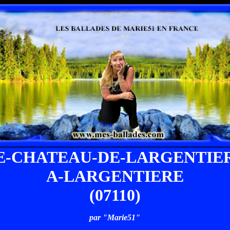
E-CHATEAU-DE-LARGENTIE
A-LARGENTIERE
(07110)
par "Marie51"