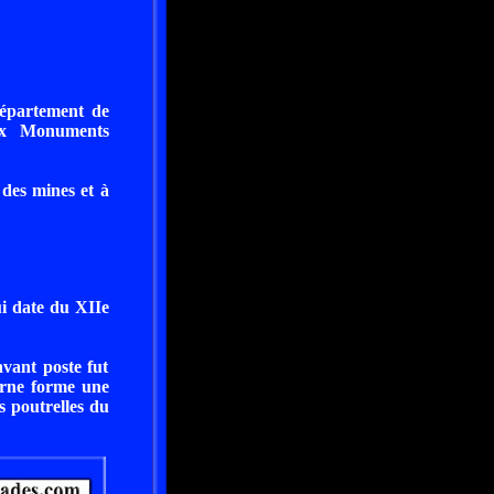
département de
aux Monuments
 des mines et à
i date du XIIe
vant poste fut
terne forme une
es poutrelles du