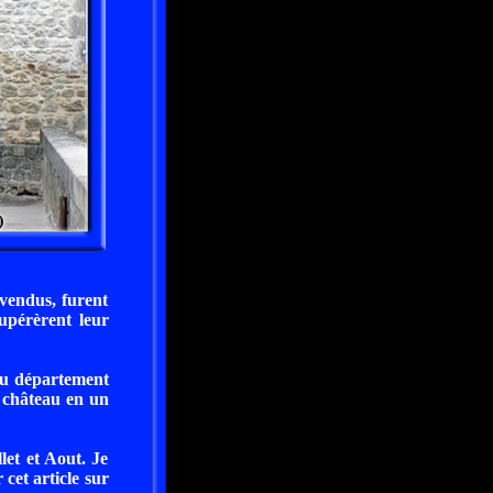
 vendus, furent
upérèrent leur
 au département
e château en un
let et Aout. Je
 cet article sur