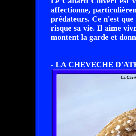
Le Canard Colvert est vi
affectionne, particulièrem
prédateurs. Ce n'est que s
risque sa vie. Il aime vi
montent la garde et donne
- LA CHEVECHE D'AT