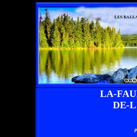
LA-FA
DE-
p