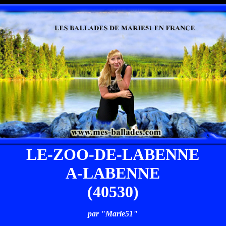
LE-ZOO-DE-LABENNE
A-LABENNE
(40530)
par "Marie51"