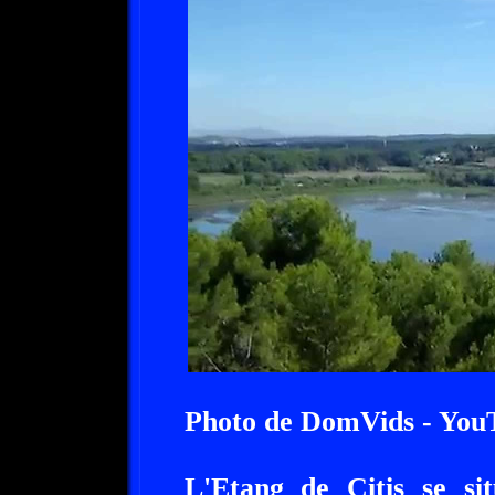
Photo de DomVids - You
L'Etang de Citis se sit