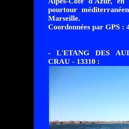
Alpes-Côte d'Azur, en 
pourtour méditerranée
Marseille.
Coordonnées par GPS : 43
- L'ETANG DES AU
CRAU - 13310 :