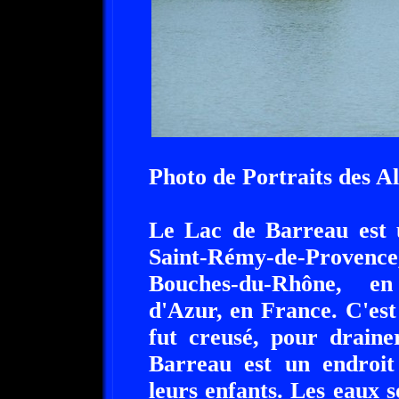
Photo de Portraits des Al
Le Lac de Barreau est u
Saint-Rémy-de-Proven
Bouches-du-Rhône, en
d'Azur, en France. C'es
fut creusé, pour draine
Barreau est un endroit 
leurs enfants. Les eaux 