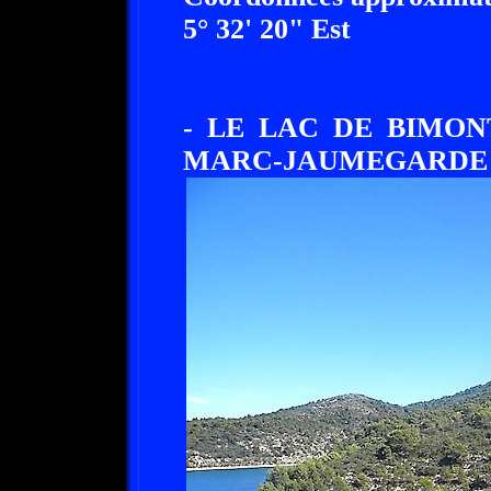
5° 32' 20" Est
- LE LAC DE BIMON
MARC-JAUMEGARDE - 13