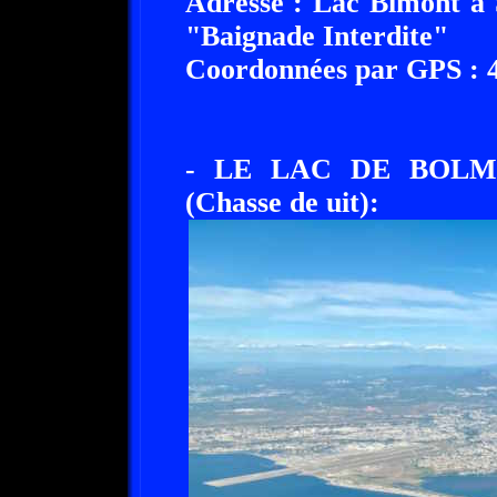
Adresse : Lac Bimont à
"Baignade Interdite"
Coordonnées par GPS : 43
- LE LAC DE BOLM
(Chasse de uit):