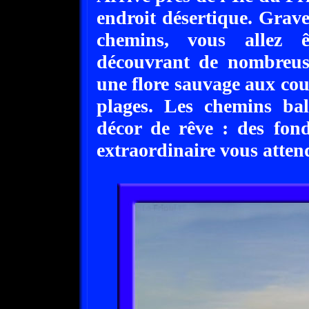
endroit désertique. Grave
chemins, vous allez ê
découvrant de nombreuse
une flore sauvage aux cou
plages. Les chemins ba
décor de rêve : des fon
extraordinaire vous atten