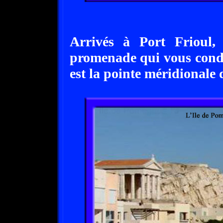
Arrivés à Port Frioul,
promenade qui vous cond
est la pointe méridionale