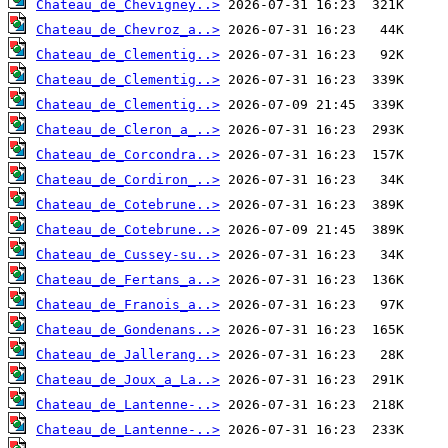
Chateau_de_Chevigney..>
Chateau_de_Chevroz_a..>
Chateau_de_Clementig..>
Chateau_de_Clementig..>
Chateau_de_Clementig..>
Chateau_de_Cleron_a_..>
Chateau_de_Corcondra..>
Chateau_de_Cordiron_..>
Chateau_de_Cotebrune..>
Chateau_de_Cotebrune..>
Chateau_de_Cussey-su..>
Chateau_de_Fertans_a..>
Chateau_de_Franois_a..>
Chateau_de_Gondenans..>
Chateau_de_Jallerang..>
Chateau_de_Joux_a_La..>
Chateau_de_Lantenne-..>
Chateau_de_Lantenne-..>