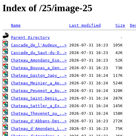
Index of /25/image-25
Name
Last modified
Size
De
Parent Directory
Cascade_de_l'Audeux_..>
Cascade_du_Saut-du-D..>
Chateau_Amondans_Esp..>
Chateau_Bouvas_a_Gen..>
Chateau_Gaston_Japy_..>
Chateau_Meinier_a_Ap..>
Chateau_Peugeot_a_Au..>
Chateau_Saint-Denis_..>
Chateau_Sattler_a_Ex..>
Chateau_Thevenot_ou_..>
Chateau_d'Abbans-Des..>
Chateau_d'Amondans_L..>