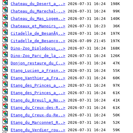
Chateau_du_Desert_a_..>
Chateau_du_Marechal-..>
Chateau_du_Mas_Logem..>
Chateaux_et_Manoirs_..>
Citadelle_de_BesanÃ§..>
Citadelle_de_Besanço..>
Dino-Zoo_Diplodocus_..>
Dino-Zoo_Parc_de_la_..>
Donjon_restaure_du_C..>
Etang_Lucien_a_Frasn..>
Etang_Vanthier_a_Fra..>
Etang_des_Princes_a_..>
Etang_des_Princes_a_..>
Etang_du_Breuil_a_No..>
Etang_du_Creux-des-R..>
Etang_du_Creux-du-Re..>
Etang_du_Marconnet_R..>
Etang_du_Verdier_rou..>