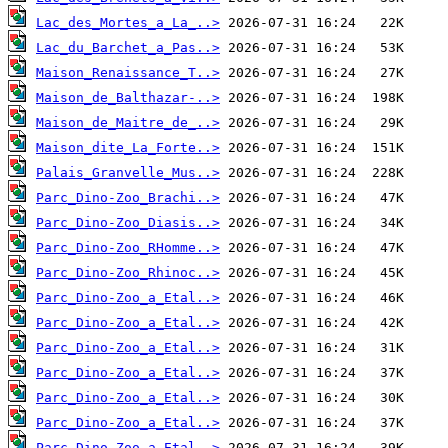
Lac_des_Mortes_a_La_..>
Lac_du_Barchet_a_Pas..>
Maison_Renaissance_T..>
Maison_de_Balthazar-..>
Maison_de_Maitre_de_..>
Maison_dite_La_Forte..>
Palais_Granvelle_Mus..>
Parc_Dino-Zoo_Brachi..>
Parc_Dino-Zoo_Diasis..>
Parc_Dino-Zoo_RHomme..>
Parc_Dino-Zoo_Rhinoc..>
Parc_Dino-Zoo_a_Etal..>
Parc_Dino-Zoo_a_Etal..>
Parc_Dino-Zoo_a_Etal..>
Parc_Dino-Zoo_a_Etal..>
Parc_Dino-Zoo_a_Etal..>
Parc_Dino-Zoo_a_Etal..>
Parc_Dino-Zoo_a_Etal..>