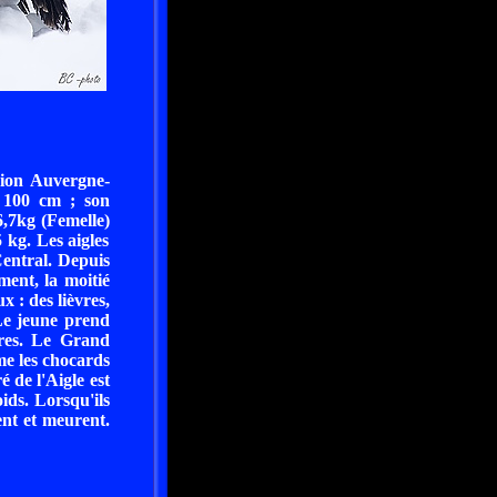
gion Auvergne-
 100 cm ; son
6,7kg (Femelle)
 kg. Les aigles
Central. Depuis
ment, la moitié
 : des lièvres,
 Le jeune prend
rres. Le Grand
mme les chocards
é de l'Aigle est
ids. Lorsqu'ils
ent et meurent.