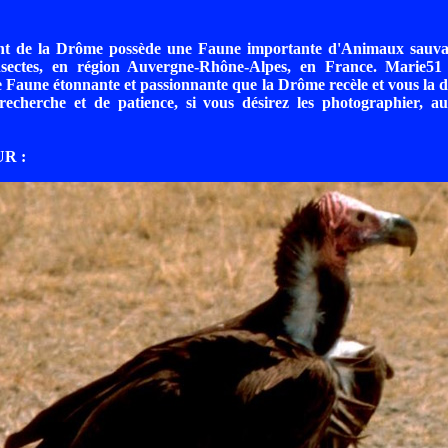
t de la Drôme possède une Faune importante d'Animaux sauvag
nsectes, en région Auvergne-Rhône-Alpes, en France. Marie51
e Faune étonnante et passionnante que la Drôme recèle et vous la d
echerche et de patience, si vous désirez les photographier, a
R :