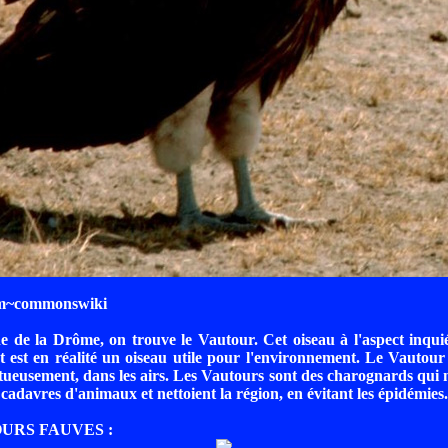
m~commonswiki
 de la Drôme, on trouve le Vautour. Cet oiseau à l'aspect inqui
 est en réalité un oiseau utile pour l'environnement. Le Vautour
eusement, dans les airs. Les Vautours sont des charognards qui 
s cadavres d'animaux et nettoient la région, en évitant les épidémies.
OURS FAUVES :