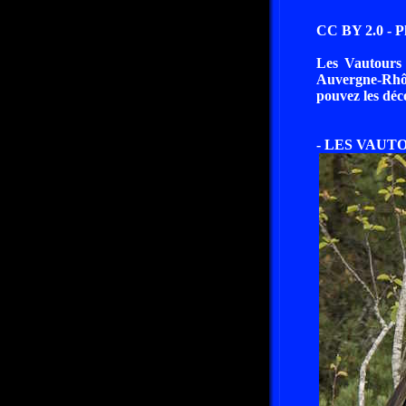
CC BY 2.0 - P
Les Vautours 
Auvergne-Rhôn
pouvez les déc
- LES VAUT