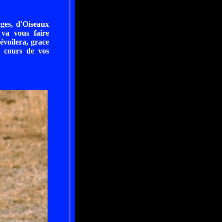
es, d'Oiseaux
 va vous faire
évoilera, grace
u cours de vos