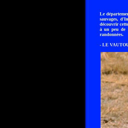
Le départemen
sauvages, d'I
découvrir cett
à un peu de r
randonnées.
- LE VAUTOU