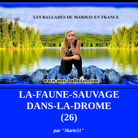
LA-FAUNE-SAUVAGE
DANS-LA-DROME
(26)
par "Marie51"