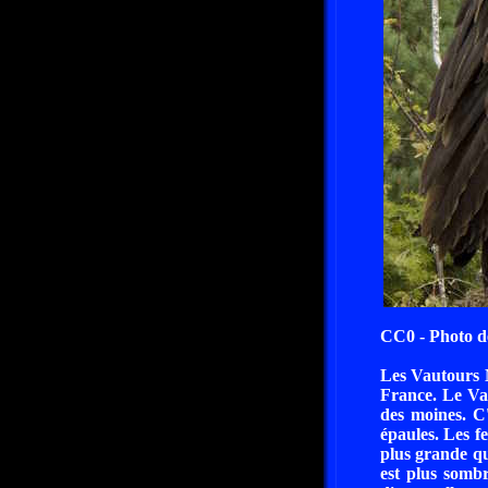
CC0 - Photo 
Les Vautours M
France. Le Va
des moines. C'
épaules. Les f
plus grande qu
est plus somb