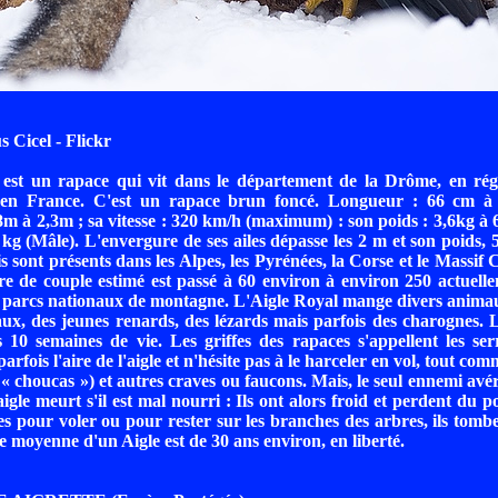
 Cicel - Flickr
 est un rapace qui vit dans le département de la Drôme, en ré
 en France. C'est un rapace brun foncé. Longueur : 66 cm à
8m à 2,3m ; sa vitesse : 320 km/h (maximum) : son poids : 3,6kg à 
 kg (Mâle). L'envergure de ses ailes dépasse les 2 m et son poids, 5
s sont présents dans les Alpes, les Pyrénées, la Corse et le Massif 
e de couple estimé est passé à 60 environ à environ 250 actuelle
5 parcs nationaux de montagne. L'Aigle Royal mange divers animaux
eaux, des jeunes renards, des lézards mais parfois des charognes.
 10 semaines de vie. Les griffes des rapaces s'appellent les se
arfois l'aire de l'aigle et n'hésite pas à le harceler en vol, tout co
 « choucas ») et autres craves ou faucons. Mais, le seul ennemi avér
gle meurt s'il est mal nourri : Ils ont alors froid et perdent du po
les pour voler ou pour rester sur les branches des arbres, ils tomb
e moyenne d'un Aigle est de 30 ans environ, en liberté.