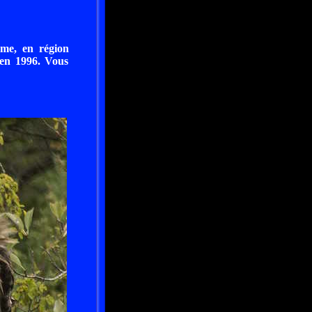
me, en région
 en 1996. Vous