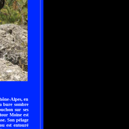
hône-Alpes, en
la bure sombre
puchon sur ses
utour Moine est
sse. Son pélage
ou est entouré