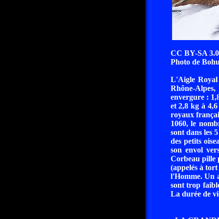
CC BY-SA 3.0
Photo de Bohus
L'Aigle Royal
Rhône-Alpes,
envergure : 1,
et 2,8 kg à 4,6
royaux françai
1060, le nombr
sont dans les 
des petits ois
son envol vers
Corbeau pille p
(appelés à tort
l'Homme. Un ai
sont trop faib
La durée de vi