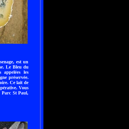
senage, est un
he. Le Bleu du
 appelées les
agne préservée.
ire. Ce lait de
opérative. Vous
 Parc St Paul,