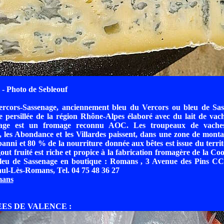
- Photo de Sebleouf
rcors-Sassenage, anciennement bleu du Vercors ou bleu de Sas
 persillée de la région Rhône-Alpes élaboré avec du lait de vac
nage est un fromage reconnu AOC. Les troupeaux de vaches
 les Abondance et les Villardes paissent, dans une zone de mont
banni et 80 % de la nourriture donnée aux bêtes est issue du territo
ut fruité est riche et propice à la fabrication fromagère de la Co
Bleu de Sassenage en boutique : Romans , 3 Avenue des Pins CC
ul-Lès-Romans, Tel. 04 75 48 36 27
ans
EES DE VALENCE :