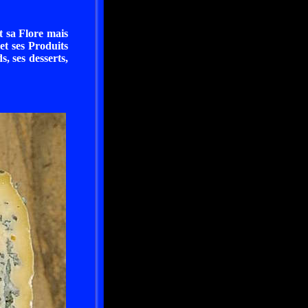
et sa Flore mais
 et ses Produits
, ses desserts,