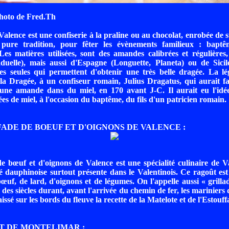
hoto de Fred.Th
alence est une confiserie à la praline ou au chocolat, enrobée de 
pure tradition, pour fêter les évènements familieux : baptê
es matières utilisées, sont des amandes calibrées et régulières
duelle), mais aussi d'Espagne (Longuette, Planeta) ou de Sicil
les seules qui permettent d'obtenir une très belle dragée. La l
 la Dragée, à un confiseur romain, Julius Dragatus, qui aurait f
 une amande dans du miel, en 170 avant J-C. Il aurait eu l'idée
es de miel, à l'occasion du baptême, du fils d'un patricien romain.
FADE DE BOEUF ET D'OIGNONS DE VALENCE :
e bœuf et d'oignons de Valence est une spécialité culinaire de Val
té dauphinoise surtout présente dans le Valentinois. Ce ragoût est
œuf, de lard, d'oignons et de légumes. On l'appelle aussi « grilla
des siècles durant, avant l'arrivée du chemin de fer, les mariniers 
issé sur les bords du fleuve la recette de la Matelote et de l'Estouf
T DE MONTELIMAR :