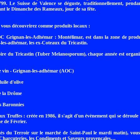
99. Le Suisse de Valence se déguste, traditionnellement, pendan
nt le Dimanche des Rameaux, jour de sa fête.
 vous découvrirez comme produits locaux :
C Grignan-les-Adhémar : Montélimar, est dans la zone de produ
es-adhémar, les ex-Coteaux du Tricastin.
ire du Tricastin (Tuber Melanosporum), chaque année est organis
le vin - Grignan-les-adhémar (AOC)
uile d'olive
e la Drôme
es Baronnies
ux Truffes : créée en 1986, il s'agit d'un évènement qui se déroule 
 de Février.
tés du Terroir sur le marché de Saint-Paul le mardi matin), vous
Charcuteries, les Condiments et Saveurs provençales…