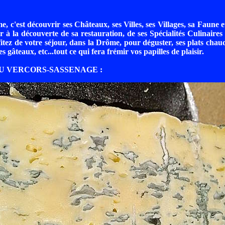
e, c'est découvrir ses Châteaux, ses Villes, ses Villages, sa Faune 
ler à la découverte de sa restauration, de ses Spécialités Culinaires
itez de votre séjour, dans la Drôme, pour déguster, ses plats chauds
es gâteaux, etc...tout ce qui fera frémir vos papilles de plaisir.
DU VERCORS-SASSENAGE :