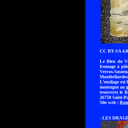
CC BY-SA 4.0 
Le Bleu du Ve
fromage à pâte
Vercos-Sasse
Montbéliardes,
L’ensilage est 
montagne au go
trouverez le 
26750 Saint-Pa
Site web :
Rom
- LES DRAG