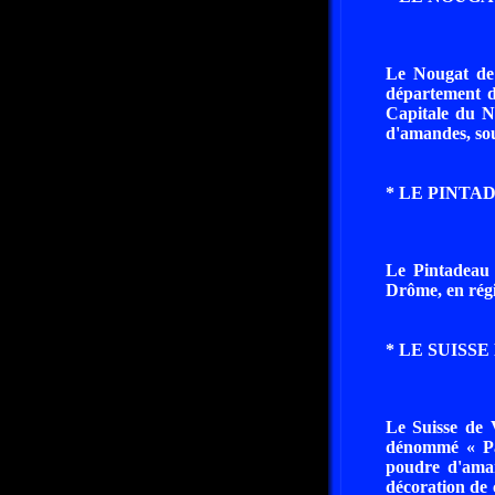
Le Nougat de 
département d
Capitale du No
d'amandes, souv
* LE PINTAD
Le Pintadeau 
Drôme, en rég
* LE SUISSE
Le Suisse de 
dénommé « Pan
poudre d'aman
décoration de 