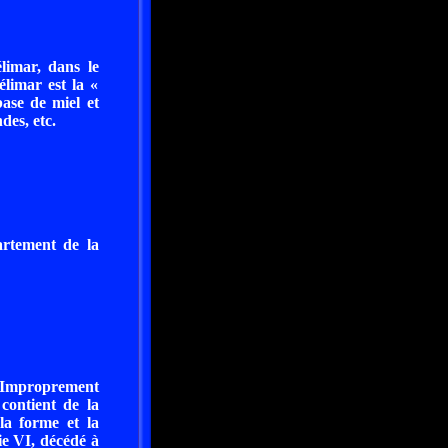
limar, dans le
limar est la «
base de miel et
des, etc.
artement de la
. Improprement
contient de la
la forme et la
ie VI, décédé à