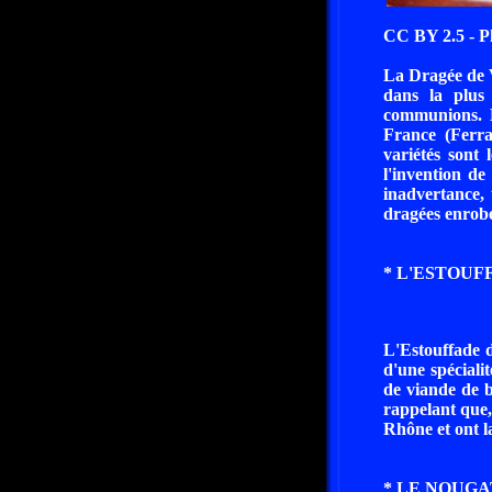
CC BY 2.5 - P
La Dragée de V
dans la plus 
communions. L
France (Ferra
variétés sont 
l'invention de
inadvertance,
dragées enrobé
* L'ESTOUF
L'Estouffade d
d'une spéciali
de viande de b
rappelant que, 
Rhône et ont la
* LE NOUGA