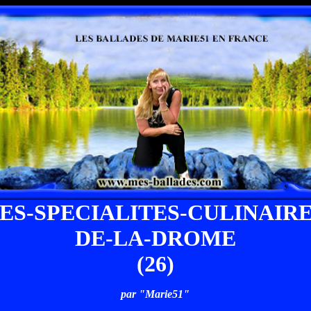
ES-SPECIALITES-CULINAIR
DE-LA-DROME
(26)
par "Marie51"