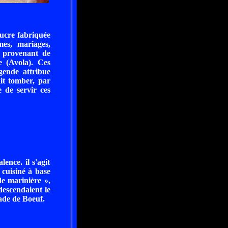
sucre fabriquée
mes, mariages,
, provenant de
e (Avola). Ces
égende attribue
ait tomber, par
 de servir ces
ence. il s'agit
 cuisiné à base
de marinière »,
descendaient le
fade de Boeuf.