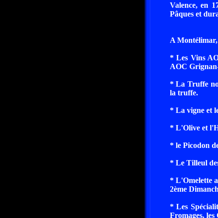
Valence, en 17
Pâques et dura
A Montélimar,
* Les Vins AO
AOC Grignan-l
* La Truffe no
la truffe.
* La vigne et 
* L'Olive et l'H
* le Picodon d
* Le Tilleul d
* L'Omelette a
2ème Dimanche
* Les Spéciali
Fromages, les 