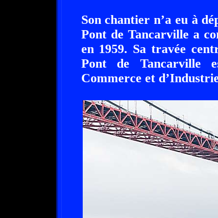
Son chantier n’a eu à dé
Pont de Tancarville a c
en 1959. Sa travée cent
Pont de Tancarville 
Commerce et d’Industrie