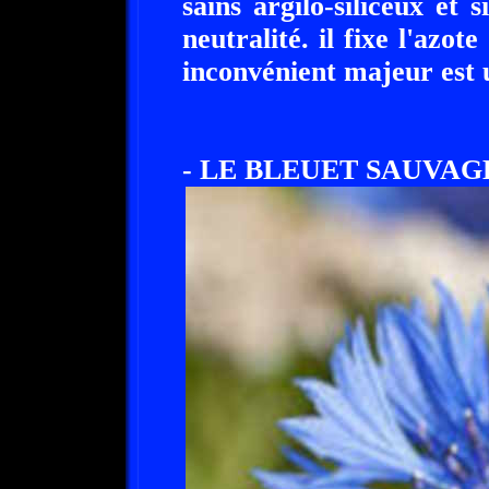
sains argilo-siliceux et 
neutralité. il fixe l'azote
inconvénient majeur est
- LE BLEUET SAUVAGE