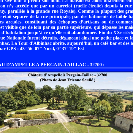
n sive tour » prend son nom. La maison est alors totalement ent
 on n’y accède que par un carrelot (ruelle étroite) depuis la ru
uy, parallèle à la grande rue Royale). Comme la plupart des gr
le était séparée de la rue principale, par des bâtiments de faible h
es arcades, constituant des échoppes d’artisans ou de comme
t visible que de loin par sa partie supérieure, qui dépasse les mais
 d’habitation jusqu’à ce qu’elle soit abandonnée. Fin du XXe siècle
rue Nationale furent détruits, dégageant ainsi une petite place et l
nhac. La Tour d'Albinhac abrite, aujourd’hui, un café-bar et des 
r GPS : 43° 56' 07" Nord, 0° 37' 19" Est
U D'AMPELLE A PERGAIN-TAILLAC - 32700 :