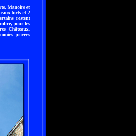
ts, Manoirs et
eaux forts et 2
rtains restent
embre, pour les
res Châteaux,
émonies privées