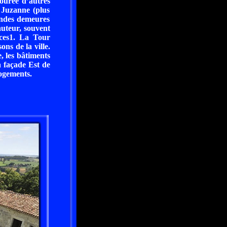
ourée d’autres
e Juzanne (plus
andes demeures
auteur, souvent
rces1. La Tour
ons de la ville.
, les bâtiments
a façade Est de
logements.