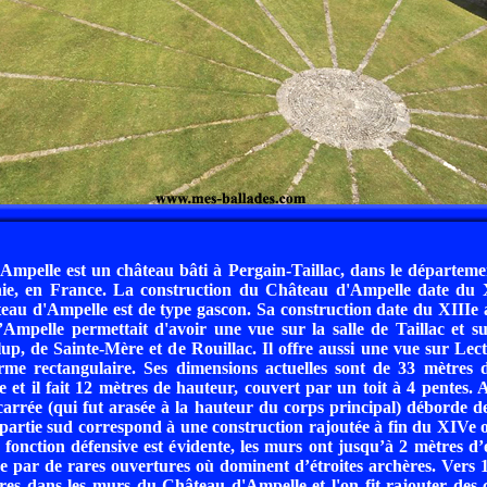
mpelle est un château bâti à Pergain-Taillac, dans le départeme
nie, en France. La construction du Château d'Ampelle date du
teau d'Ampelle est de type gascon. Sa construction date du XIIIe 
mpelle permettait d'avoir une vue sur la salle de Taillac et su
lup, de Sainte-Mère et de Rouillac. Il offre aussi une vue sur Lec
rme rectangulaire. Ses dimensions actuelles sont de 33 mètres 
e et il fait 12 mètres de hauteur, couvert par un toit à 4 pentes. 
carrée (qui fut arasée à la hauteur du corps principal) déborde d
 partie sud correspond à une construction rajoutée à fin du XIVe
 fonction défensive est évidente, les murs ont jusqu’à 2 mètres d’
e par de rares ouvertures où dominent d’étroites archères. Vers 
res dans les murs du Château d'Ampelle et l'on fit rajouter des 