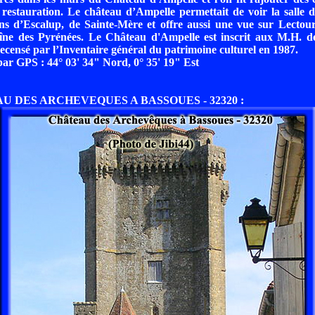
 restauration. Le château d’Ampelle permettait de voir la salle de
ins d’Escalup, de Sainte-Mère et offre aussi une vue sur Lectou
aîne des Pyrénées. Le Château d'Ampelle est inscrit aux M.H. d
recensé par l’Inventaire général du patrimoine culturel en 1987.
r GPS : 44° 03' 34" Nord, 0° 35' 19" Est
AU DES ARCHEVEQUES A BASSOUES - 32320 :