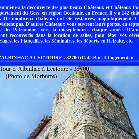
emmène à la découverte des plus beaux Châteaux et Châteaux-For
partement du Gers, en région Occitanie, en France. Il y a 142 chât
s. De nombreux châteaux ont été restaurés, magnifiquement. Ce
e visitent pas. D'autres Châteaux vous ouvrent leurs portes, en sept
s du Patrimoine, vers la mi-septembre, chaque année. D'aut
sont reconvertis dans la location de salles, pour fêter vos cér
ges, les Fiançailles, les Séminaires, les départs en Retraite, etc.
ALBINHAC A LECTOURE - 32700 (Café-Bar et Logements):