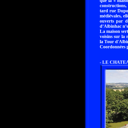
que la « maiso
constructions,
tard rue Dupo
médiévales, el
ouverts par d
d’Albinhac n’es
La maison sert
voisins sur la 
la Tour d'Albi
Coordonnées pa
- LE CHATEA