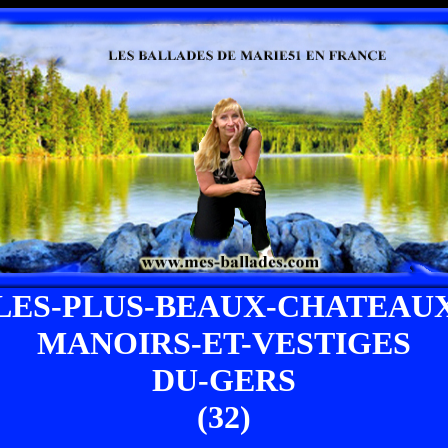
LES-PLUS-BEAUX-CHATEAU
MANOIRS-ET-VESTIGES
DU-GERS
(32)