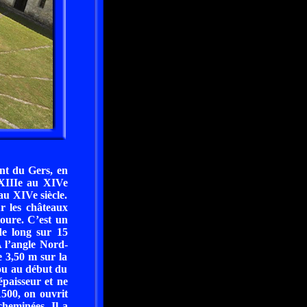
nt du Gers, en
 XIIIe au XIVe
au XIVe siècle.
r les châteaux
toure. C’est un
de long sur 15
A l’angle Nord-
e 3,50 m sur la
 ou au début du
épaisseur et ne
1500, on ouvrit
cheminées. Il a