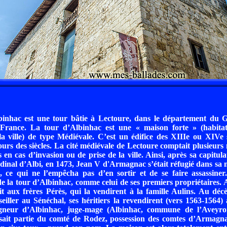
inhac est une tour bâtie à Lectoure, dans le département du G
 France. La tour d’Albinhac est une « maison forte » (habitati
 la ville) de type Médiévale. C’est un édifice des XIIIe ou XIVe s
urs des siècles. La cité médiévale de Lectoure comptait plusieurs 
 en cas d’invasion ou de prise de la ville. Ainsi, après sa capitula
dinal d’Albi, en 1473, Jean V d'Armagnac s’était réfugié dans sa 
 ce qui ne l’empêcha pas d’en sortir et de se faire assassiner
 la tour d’Albinhac, comme celui de ses premiers propriétaires. 
it aux frères Pérès, qui la vendirent à la famille Aulins. Au dé
eiller au Sénéchal, ses héritiers la revendirent (vers 1563-1564)
igneur d’Albinhac, juge-mage (Albinhac, commune de l’Aveyro
sait partie du comté de Rodez, possession des comtes d’Armagnac