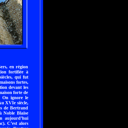
ers, en région
on fortifiée à
iècles, qui fut
maisons fortes,
tion devant les
maison forte de
. On ignore le
Au XVIe siècle,
cès de Bertrand
 à Noble Blaise
n aujourd’hui
). C’est alors