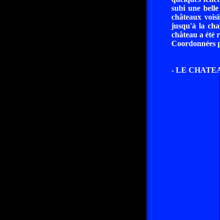
subi une belle
châteaux vois
jusqu'à la ch
château a été 
Coordonnées pa
- LE CHATE