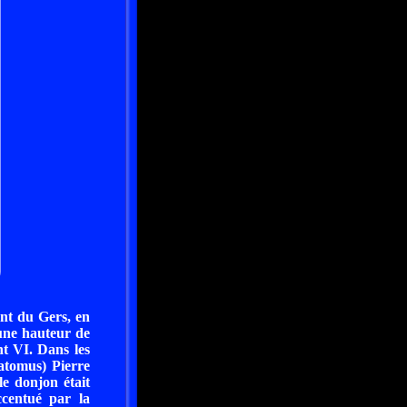
nt du Gers, en
 une hauteur de
t VI. Dans les
latomus) Pierre
e donjon était
centué par la