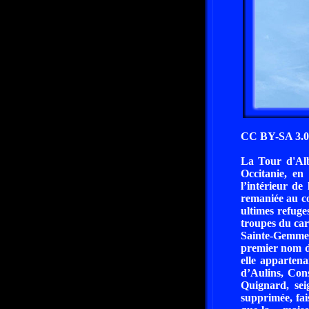
CC BY-SA 3.0
La Tour d'Alb
Occitanie, en
l’intérieur de
remaniée au co
ultimes refuges
troupes du car
Sainte-Gemme,
premier nom de
elle appartena
d’Aulins, Cons
Quignard, se
supprimée, fai