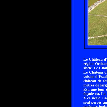
Le Château d'A
région Occita
siècle. Le Châ
Le Château d’A
voisins d’Esca
château de fo
mètres de larg
Est, une tour 
façade est. La
XVe siècle. La
sont percés qu
quelques fenêt