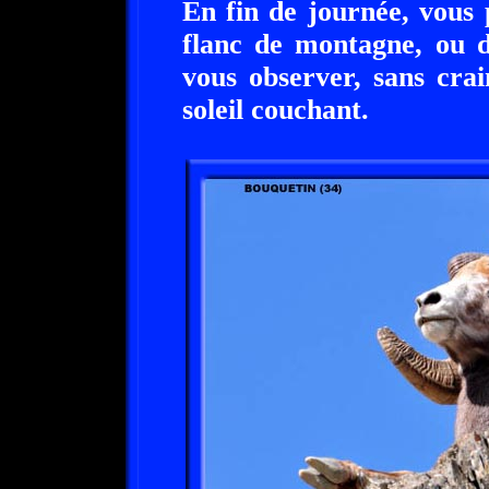
En fin de journée, vous
flanc de montagne, ou d
vous observer, sans crai
soleil couchant.