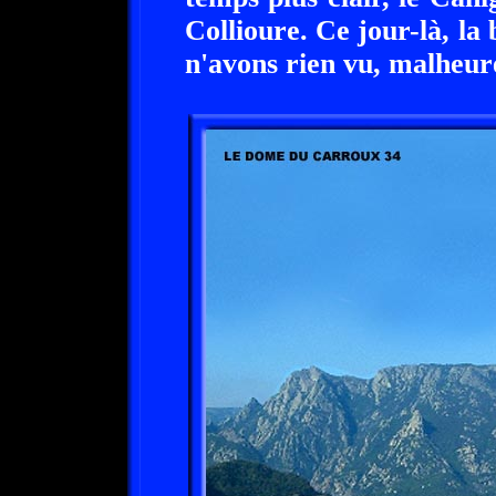
Collioure. Ce jour-là, la
n'avons rien vu, malheu