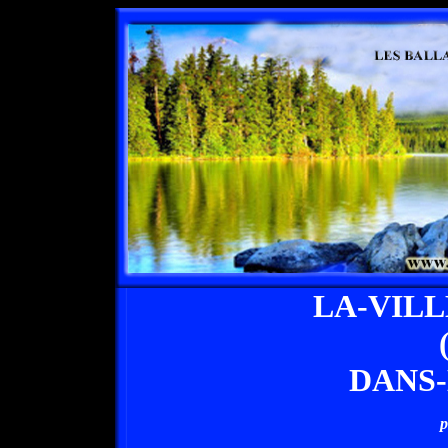
LA-VIL
DANS
p