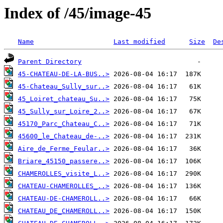
Index of /45/image-45
Name
Last modified
Size
De
Parent Directory
45-CHATEAU-DE-LA-BUS..>
45-Chateau_Sully_sur..>
45_Loiret_chateau_Su..>
45_Sully_sur_Loire_2..>
45170_Parc_Chateau_C..>
45600_le_Chateau_de-..>
Aire_de_Ferme_Feular..>
Briare_45150_passere..>
CHAMEROLLES_visite_L..>
CHATEAU-CHAMEROLLES_..>
CHATEAU-DE-CHAMEROLL..>
CHATEAU_DE_CHAMEROLL..>