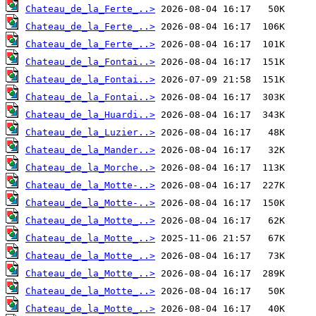
Chateau_de_la_Ferte_..>
Chateau_de_la_Ferte_..>
Chateau_de_la_Ferte_..>
Chateau_de_la_Fontai..>
Chateau_de_la_Fontai..>
Chateau_de_la_Fontai..>
Chateau_de_la_Huardi..>
Chateau_de_la_Luzier..>
Chateau_de_la_Mander..>
Chateau_de_la_Morche..>
Chateau_de_la_Motte-..>
Chateau_de_la_Motte-..>
Chateau_de_la_Motte_..>
Chateau_de_la_Motte_..>
Chateau_de_la_Motte_..>
Chateau_de_la_Motte_..>
Chateau_de_la_Motte_..>
Chateau_de_la_Motte_..>