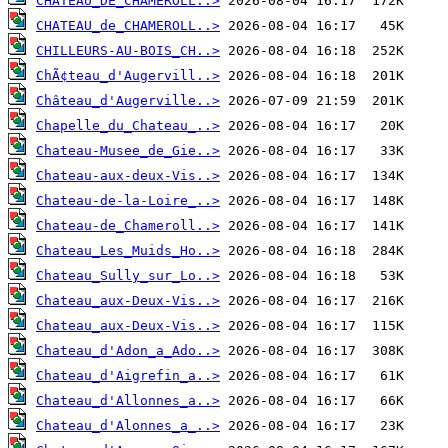
CHATEAU_DE_CHAMEROLL..>
CHATEAU_de_CHAMEROLL..>
CHILLEURS-AU-BOIS_CH..>
ChÃ¢teau_d'Augervill..>
Château_d'Augerville..>
Chapelle_du_Chateau_..>
Chateau-Musee_de_Gie..>
Chateau-aux-deux-Vis..>
Chateau-de-la-Loire_..>
Chateau-de_Chameroll..>
Chateau_Les_Muids_Ho..>
Chateau_Sully_sur_Lo..>
Chateau_aux-Deux-Vis..>
Chateau_aux-Deux-Vis..>
Chateau_d'Adon_a_Ado..>
Chateau_d'Aigrefin_a..>
Chateau_d'Allonnes_a..>
Chateau_d'Alonnes_a_..>