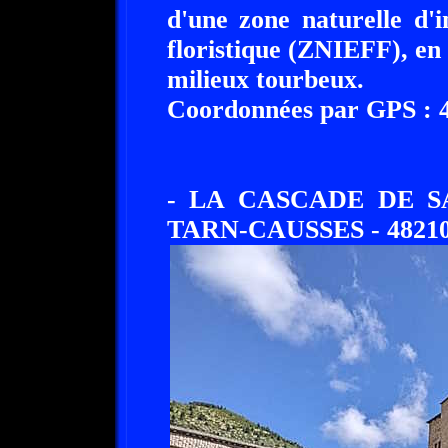
d'une zone naturelle d'i
floristique (ZNIEFF), en 
milieux tourbeux.
Coordonnées par GPS : 44
- LA CASCADE DE S
TARN-CAUSSES - 48210