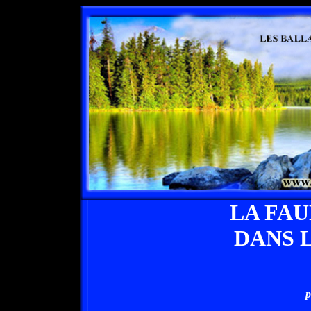
LA FA
DANS 
p