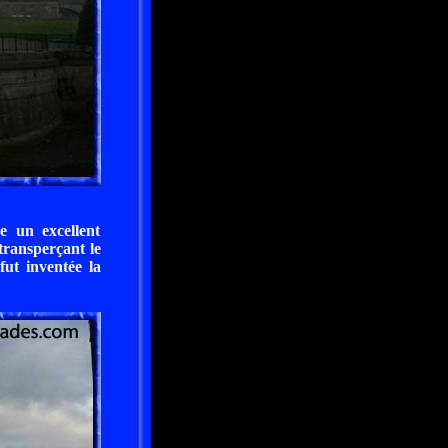
e un excellent
 transperçant le
fut inventée la