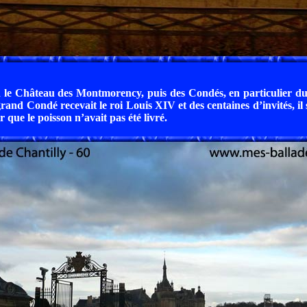
 le Château des Montmorency, puis des Condés, en particulier d
rand Condé recevait le roi Louis XIV et des centaines d’invités, il
 que le poisson n’avait pas été livré.