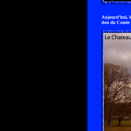
Aujourd’hui, l
don du Comte