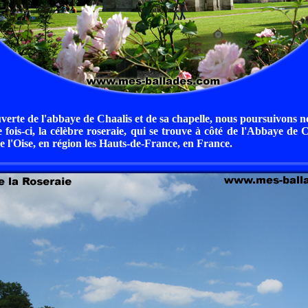
verte de l'abbaye de Chaalis et de sa chapelle, nous poursuivons no
 fois-ci, la célèbre roseraie, qui se trouve à côté de l'Abbaye de C
 l'Oise, en région les Hauts-de-France, en France.