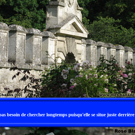
as besoin de chercher longtemps puisqu'elle se situe juste derrière 