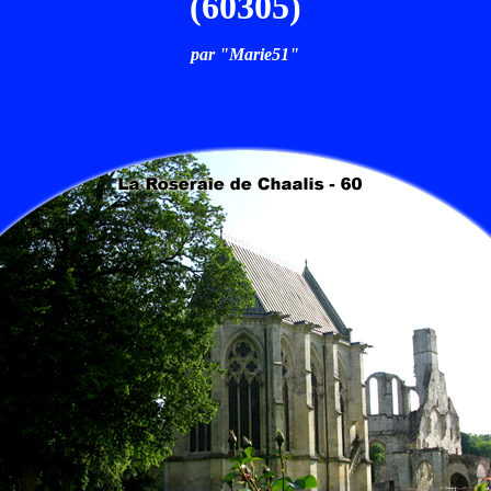
(60305)
par "Marie51"