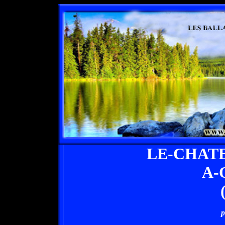
LE-CHAT
A-
p