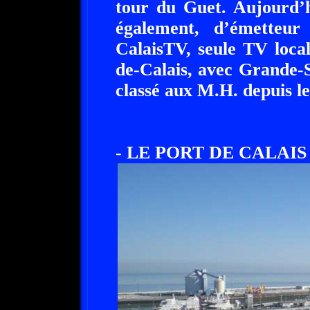
tour du Guet. Aujourd’h
également, d’émette
CalaisTV, seule TV loca
de-Calais, avec Grande-
classé aux M.H. depuis le
- LE PORT DE CALAIS 