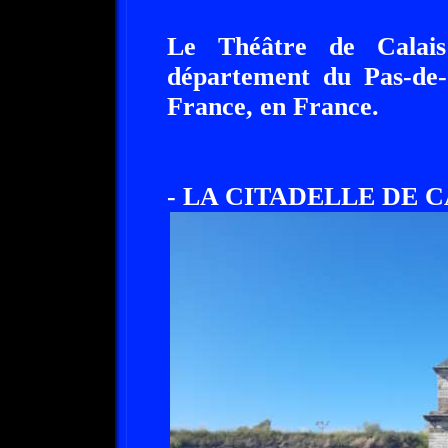
Le Théâtre de Calais
département du Pas-de-C
France, en France.
- LA CITADELLE DE C