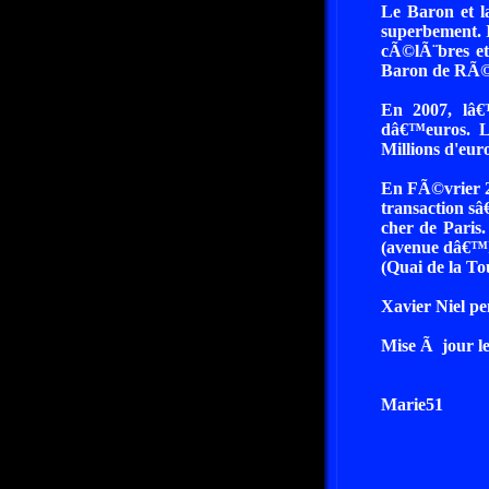
Le Baron et l
superbement. I
cÃ©lÃ¨bres et
Baron de RÃ©d
En 2007, lâ
dâ€™euros. L
Millions d'euro
En FÃ©vrier 2
transaction sâ
cher de Paris
(avenue dâ€™I
(Quai de la To
Xavier Niel pe
Mise Ã jour le
Marie51