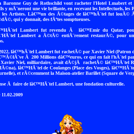
a Baronne Guy de Rothschild vont racheter l'Hotel Lmabert et 
ls y mÃ¨neront une vie brillante, en recevant les Intellectuels, les
 les Artistes. Lâ€™un des Ã©tages de lâ€™hÃ´tel fut louÃ© Ã
Ã©, qui y donnait, des fÃªtes somptueuses.
€™HÃ´tel Lambert fut revendu Ã lâ€™Emir du Qatar, pour
'HÃ´tel Lambert a Ã©tÃ© entiÃ¨rement restaurÃ©, pour u
s.
022, lâ€™hÃ´tel Lambert fut rachetÃ© par Xavier Niel (Patron 
€™Ã©lÃ¨ve Ã 200 Millions dâ€™euros, ce qui en fait l'hÃ´tel part
. Xavier Niel, milliardaire, avait dÃ©jÃ rachetÃ© lâ€™HÃ´tel
Ã©na), lâ€™HÃ´tel de Coulanges (Place des Vosges), lâ€™HÃ´t
urnelle), et rÃ©cemment la Maison-atelier Barillet (Square de Ver
nse Ã faire de lâ€™HÃ´tel Lambert, une fondation culturelle.
 11.02.2009