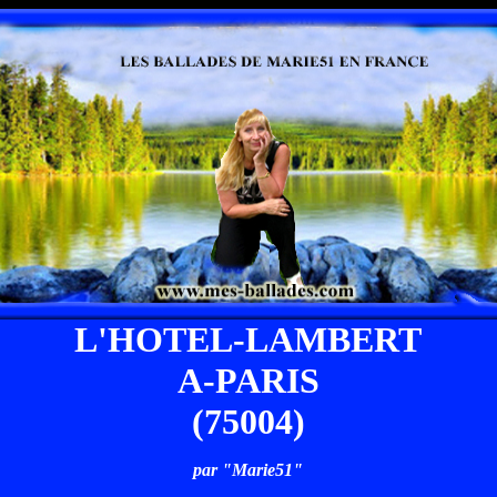
L'HOTEL-LAMBERT
A-PARIS
(75004)
par "Marie51"