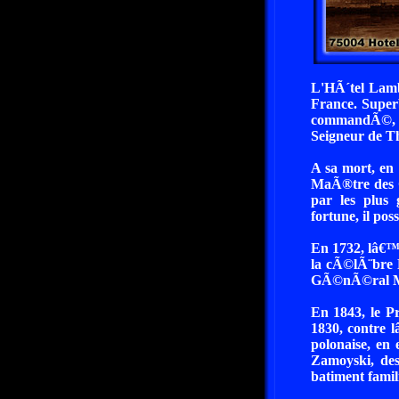
L'HÃ´tel Lamb
France. Super
commandÃ©, en
Seigneur de Th
A sa mort, en
MaÃ®tre des C
par les plus
fortune, il pos
En 1732, lâ€™
la cÃ©lÃ¨bre M
GÃ©nÃ©ral Ma
En 1843, le P
1830, contre 
polonaise, en
Zamoyski, des
batiment famili