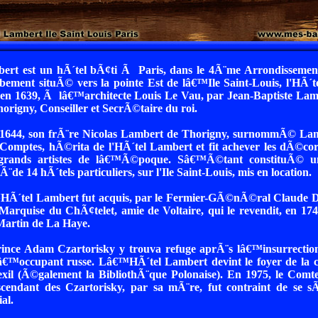
ert est un hÃ´tel bÃ¢ti Ã Paris, dans le 4Ã¨me Arrondissemen
bement situÃ© vers la pointe Est de lâ€™Ile Saint-Louis, l'HÃ´t
 1639, Ã lâ€™architecte Louis Le Vau, par Jean-Baptiste Lambe
origny, Conseiller et SecrÃ©taire du roi.
 1644, son frÃ¨re Nicolas Lambert de Thorigny, surnommÃ© Lam
omptes, hÃ©rita de l'HÃ´tel Lambert et fit achever les dÃ©cor
 grands artistes de lâ€™Ã©poque. Sâ€™Ã©tant constituÃ© u
sÃ¨de 14 hÃ´tels particuliers, sur l'Ile Saint-Louis, mis en location.
HÃ´tel Lambert fut acquis, par le Fermier-GÃ©nÃ©ral Claude D
arquise du ChÃ¢telet, amie de Voltaire, qui le revendit, en 174
rtin de La Haye.
rince Adam Czartorisky y trouva refuge aprÃ¨s lâ€™insurrection
lâ€™occupant russe. Lâ€™HÃ´tel Lambert devint le foyer de l
 exil (Ã©galement la BibliothÃ¨que Polonaise). En 1975, le Com
cendant des Czartorisky, par sa mÃ¨re, fut contraint de se 
al.