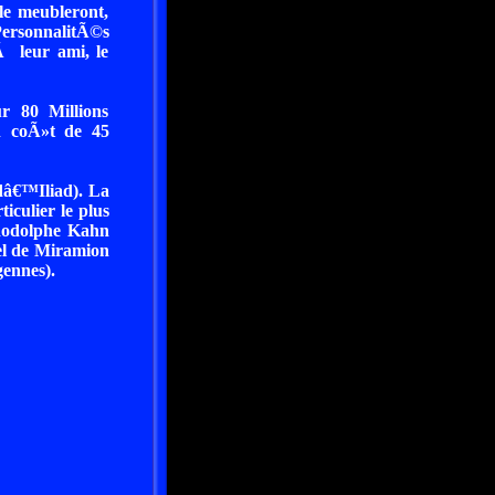
le meubleront,
 PersonnalitÃ©s
 leur ami, le
 80 Millions
n coÃ»t de 45
dâ€™Iliad). La
iculier le plus
 Rodolphe Kahn
el de Miramion
gennes).