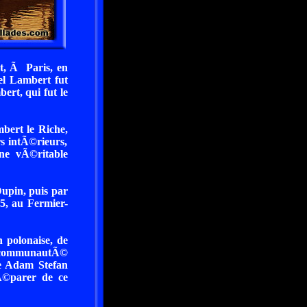
t, Ã Paris, en
el Lambert fut
rt, qui fut le
bert le Riche,
s intÃ©rieurs,
ne vÃ©ritable
upin, puis par
5, au Fermier-
 polonaise, de
a communautÃ©
te Adam Stefan
sÃ©parer de ce