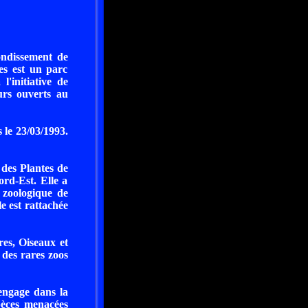
ondissement de
es est un parc
'initiative de
urs ouverts au
 le 23/03/1993.
 des Plantes de
rd-Est. Elle a
 zoologique de
e est rattachée
es, Oiseaux et
 des rares zoos
engage dans la
pèces menacées