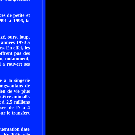
es de petite et
991 à 1996, la
zé, ours, loup,
s années 1970 à
. En effet, les
offrent pas des
ion, notamment,
i a rouvert ses
 à la singerie
angs-outans de
ieu de vie plus
n-être animal9.
t à 2,5 millions
ssée de 17 à 4
ur le transfert
quentation date
. En 2016, elle