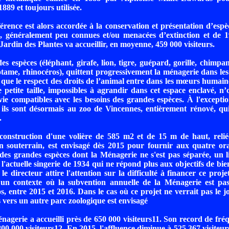
1889 et toujours utilisée.
érence est alors accordée à la conservation et présentation d’espèc
e, généralement peu connues et/ou menacées d’extinction et de 1
ardin des Plantes va accueillir, en moyenne, 459 000 visiteurs.
es espèces (éléphant, girafe, lion, tigre, guépard, gorille, chimpan
tame, rhinocéros), quittent progressivement la ménagerie dans le
que le respect des droits de l’animal entre dans les mœurs humaines
de petite taille, impossibles à agrandir dans cet espace enclavé, n’
vie compatibles avec les besoins des grandes espèces. À l'except
 ils sont désormais au zoo de Vincennes, entièrement rénové, qu
.
construction d'une volière de 585 m2 et de 15 m de haut, reliée
un souterrain, est envisagé dès 2015 pour fournir aux quatre or
des grandes espèces dont la Ménagerie ne s'est pas séparée, un l
l'actuelle singerie de 1934 qui ne répond plus aux objectifs de bie
le directeur attire l'attention sur la difficulté à financer ce proje
 un contexte où la subvention annuelle de la Ménagerie est pa
s, entre 2015 et 2016. Dans le cas où ce projet ne verrait pas le jo
s vers un autre parc zoologique est envisagé
nagerie a accueilli près de 650 000 visiteurs11. Son record de fré
00 000 visiteurs12. En 2015, l'affluence diminue à 525 367 visiteurs