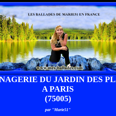
NAGERIE DU JARDIN DES P
A PARIS
(75005)
par "Marie51"