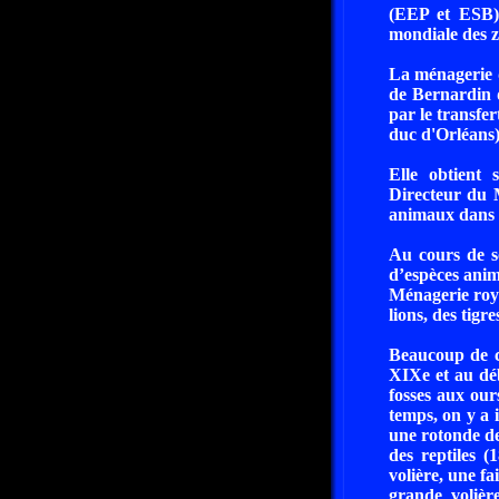
(EEP et ESB),
mondiale des 
La ménagerie d
de Bernardin d
par le transfe
duc d'Orléans),
Elle obtient 
Directeur du 
animaux dans d
Au cours de s
d’espèces anim
Ménagerie roya
lions, des tigr
Beaucoup de co
XIXe et au déb
fosses aux ours
temps, on y a 
une rotonde de
des reptiles (
volière, une fa
grande volièr