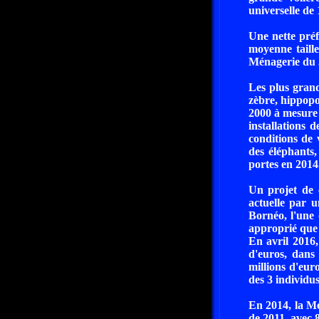
universelle de 
Une nette préf
moyenne taill
Ménagerie du J
Les plus grand
zèbre, hippopo
2000 à mesure 
installations 
conditions de 
des éléphants,
portes en 2014
Un projet de 
actuelle par 
Bornéo, l'une 
approprié que 
En avril 2016, 
d'euros, dans
millions d'euro
des 3 individu
En 2014, la Mé
de 2011, avec 8