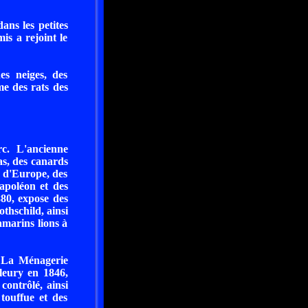
ans les petites
mis a rejoint le
es neiges, des
e des rats des
rc. L'ancienne
s, des canards
s d'Europe, des
napoléon et des
80, expose des
thschild, ainsi
amarins lions à
. La Ménagerie
leury en 1846,
contrôlé, ainsi
touffue et des