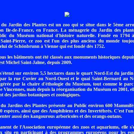
du Jardin des Plantes est un zoo qui se situe dans le 5ème arr
ion Ile-de-France, en France. La ménagerie du Jardin des plant
blic du Muséum national d'histoire naturelle. Fondé en 1794 à l
Saint-Pierre, ce zoo est l'un des plus anciens du monde toujo
celui de Schönbrunn à Vienne qui est fondé dès 1752.
ous les bâtiments ont été classés aux monuments historiques depuis
est Michel Saint-Jalme, depuis 2009.
'étend sur environ 5,5 hectares dans le quart Nord-Est du jardin
 par la rue Cuvier au Nord-Ouest et le quai Saint-Bernard au No
 gérée par la chaire d'éthologie du Muséum, tout comme le parc
de Vincennes, mais depuis la réorganisation du Muséum en 2001, ell
 des jardins botaniques et zoologiques.
du Jardins des Plantes présente au Public environ 600 Mammifèr
80 espèces, ainsi que des Amphibiens et des Invertébrés. C'est l'un
senter aussi des kangourous arboricoles et des orangs-outans.
ent de l'Association européenne des zoos et aquariums, elle s'
ex situ en participant à des programmes européens pour les es