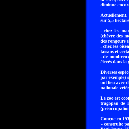
diminue encore
Actuellement, 
sur 5,5 hectare
. chez les mam
(chèvre des mo
des rongeurs e
. chez les ois
faisans et cert
. de nombreux 
élevés dans la 
Diverses espèc
par exemple) s
ont lieu avec d
nationale vétér
Le zoo est co
tragopan de B
(préoccupatio
Conçue en 1937
» construite p