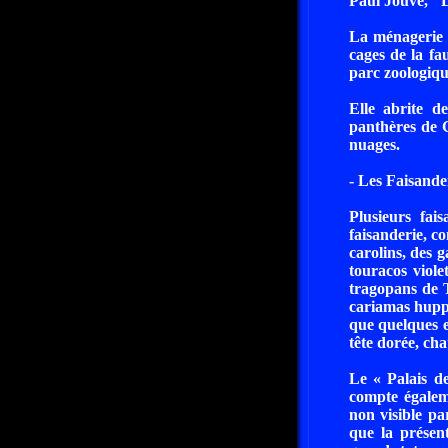
Paul Jouve, "L
La ménagerie s
cages de la fau
parc zoologiqu
Elle abrite d
panthères de 
nuages.
- Les Faisander
Plusieurs fai
faisanderie, c
carolins, des 
touracos viole
tragopans de 
cariamas huppé
que quelques e
tête dorée, ch
Le « Palais de
compte égalem
non visible pa
que la présen