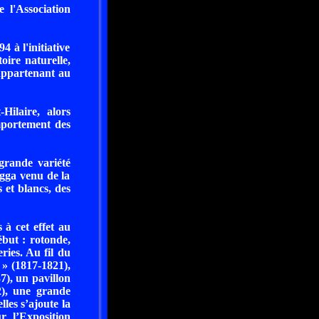
 l'Association
 à l'initiative
oire naturelle,
(appartenant au
Hilaire, alors
mportement des
grande variété
agga venu de la
 et blancs, des
 à cet effet au
but : rotonde,
eries. Au fil du
 » (1817-1821),
7), un pavillon
82), une grande
les s’ajoute la
r l’Exposition