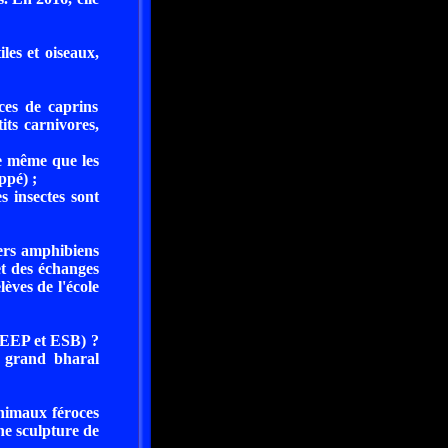
es et oiseaux,
ces de caprins
its carnivores,
de même que les
ppé) ;
s insectes sont
vers amphibiens
et des échanges
lèves de l'école
(EEP et ESB) ?
t grand bharal
animaux féroces
ne sculpture de