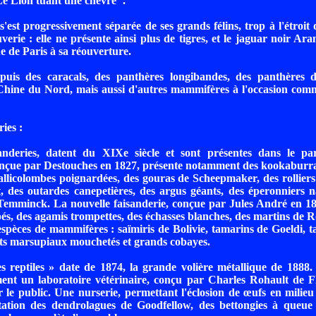
e Lion tuant une chèvre".
'est progressivement séparée de ses grands félins, trop à l'étroit d
verie : elle ne présente ainsi plus de tigres, et le jaguar noir Ara
e de Paris à sa réouverture.
epuis des caracals, des panthères longibandes, des panthères d
Chine du Nord, mais aussi d'autres mammifères à l'occasion comm
ies :
sanderies, datent du XIXe siècle et sont présentes dans le pa
onçue par Destouches en 1827, présente notamment des kookaburra
gallicolombes poignardées, des gouras de Scheepmaker, des rollier
t, des outardes canepetières, des argus géants, des éperonniers 
Temminck. La nouvelle faisanderie, conçue par Jules André en 18
s, des agamis trompettes, des échasses blanches, des martins de Ro
spèces de mammifères : saïmiris de Bolivie, tamarins de Goeldi, t
ats marsupiaux mouchetés et grands cobayes.
s reptiles » date de 1874, la grande volière métallique de 1888
ent un laboratoire vétérinaire, conçu par Charles Rohault de F
r le public. Une nurserie, permettant l'éclosion de œufs en milieu 
tation des dendrolagues de Goodfellow, des bettongies à queue 