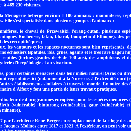
, à 465 230 visiteurs.
la Ménagerie héberge environ 1 100 animaux : mammifères, reptil
s. Elle s'est spécialisée dans plusieurs groupes d'animaux :
mifères, le cheval de Przewalski, l'orang-outan, plusieurs espè
ntagnes Rocheuses, takin, bharal, bouquetin d'Éthiopie), des pet
t des cercopithèques ;
eaux, les vautours et les rapaces nocturnes sont bien représentés, 
ains échassiers (spatules, ibis, grues, agamis et le très rare kagou hu
reptiles (tortues géantes de + de 100 ans), des amphibiens et de
galerie d'herpétologie et au vivarium.
es, pour certaines menacées dans leur milieu naturel (Aras ou di
ont reproduites ici (notamment à la Nurserie, à l'extrémité nord) 
'autres établissements similaires à travers le monde. En outre des é
inaire d'Alfort y font une partie de leurs travaux pratiques.
ordinateur de 4 programmes européens pour les espèces menacées 
lyth (vulnérable), binturong (vulnérable), gaur (vulnérable) e
n mineure).
 par l'architecte René Berger en remplacement de la « loge des 
ar Jacques Molinos entre 1817 et 1821. A l'extérieur, on peut voir u