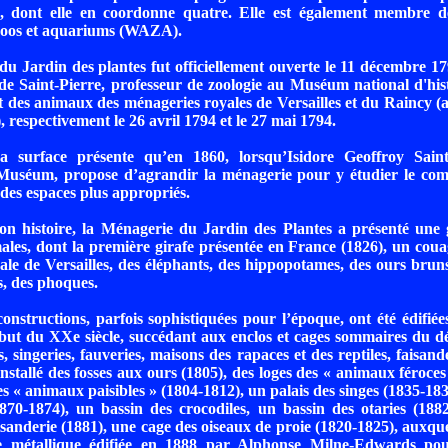
 dont elle en coordonne quatre. Elle est également membre de
zoos et aquariums (WAZA).
u Jardin des plantes fut officiellement ouverte le 11 décembre 1794
e Saint-Pierre, professeur de zoologie au Muséum national d'hist
rt des animaux des ménageries royales de Versailles et du Raincy 
 respectivement le 26 avril 1794 et le 27 mai 1794.
sa surface présente qu’en 1860, lorsqu’Isidore Geoffroy Saint-
Muséum, propose d’agrandir la ménagerie pour y étudier le co
es espaces plus appropriés.
on histoire, la Ménagerie du Jardin des Plantes a présenté une 
ales, dont la première girafe présentée en France (1826), un cou
le de Versailles, des éléphants, des hippopotames, des ours bruns
es, des phoques.
nstructions, parfois sophistiquées pour l’époque, ont été édifiées
ut du XXe siècle, succédant aux enclos et cages sommaires du dé
, singeries, fauveries, maisons des rapaces et des reptiles, faisand
installé des fosses aux ours (1805), des loges des « animaux féroces
s « animaux paisibles » (1804-1812), un palais des singes (1835-183
1870-1874), un bassin des crocodiles, un bassin des otaries (18
isanderie (1881), une cage des oiseaux de proie (1820-1825), auxquel
e métallique édifiée en 1888 par Alphonse Milne-Edwards pou