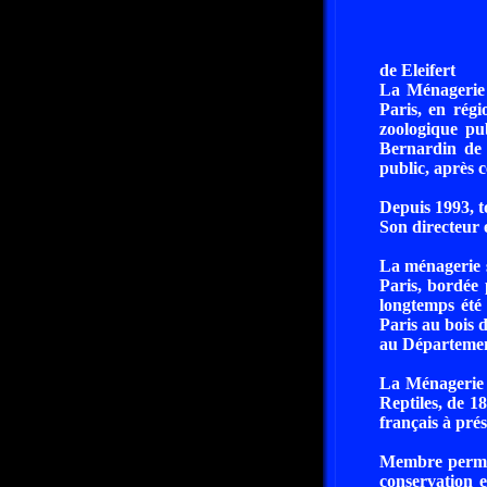
de Eleifert
La Ménagerie 
Paris, en rég
zoologique pu
Bernardin de 
public, après 
Depuis 1993, t
Son directeur 
La ménagerie s
Paris, bordée
longtemps été
Paris au bois 
au Département
La Ménagerie 
Reptiles, de 1
français à pré
Membre perman
conservation 