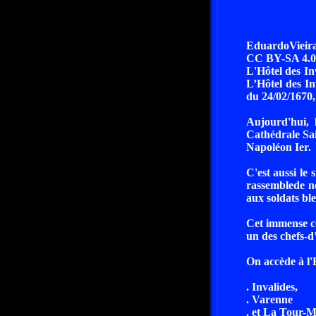
EduardoVieir
CC BY-SA 4.0
L'Hôtel des In
L’Hôtel des In
du 24/02/1670, 
Aujourd'hui, l
Cathédrale Sai
Napoléon Ier.
C'est aussi le
rassemblede n
aux soldats ble
Cet immense co
un des chefs-d’
On accède à l'H
. Invalides,
. Varenne
. et La Tour-