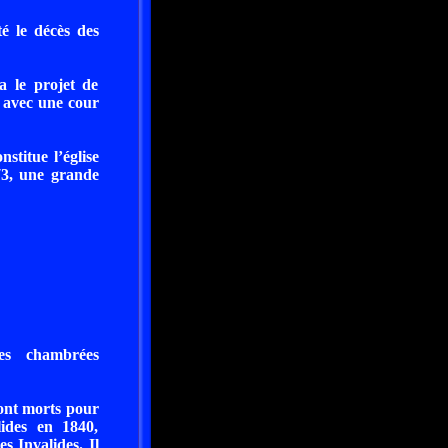
té le décès des
a le projet de
t avec une cour
stitue l’église
873, une grande
es chambrées
sont morts pour
ides en 1840,
s Invalides. Il