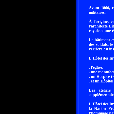
Avant 1860, ce
militaires.
À l'origine, c
l'architecte L
royale et une é
Le bâtiment es
des soldats, l
verrière est in
L'Hôtel des In
. l'église,
. une manufact
. un Hospice («
. et un Hôpital 
Les ateliers
supplémentair
L'Hôtel des In
la Nation Fr
l’hommage nati