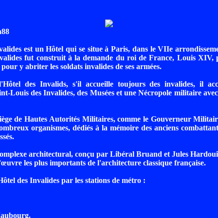
a88
valides est un Hôtel qui se situe à Paris, dans le VIIe arrondissem
valides fut construit à la demande du roi de France, Louis XIV, p
pour y abriter les soldats invalides de ses armées.
'Hôtel des Invalids, s'il accueille toujours des invalides, il acc
nt-Louis des Invalides, des Musées et une Nécropole militaire ave
 siège de Hautes Autorités Militaires, comme le Gouverneur Militair
ombreux organismes, dédiés à la mémoire des anciens combattants
ssés.
mplexe architectural, conçu par Libéral Bruand et Jules Hardoui
œuvre les plus importants de l'architecture classique française.
ôtel des Invalides par les stations de métro :
Maubourg.