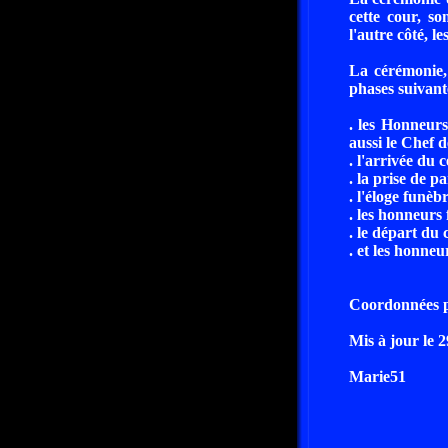
cette cour, s
l'autre côté, les
La cérémonie, 
phases suivant
. les Honneurs
aussi le Chef 
. l'arrivée du 
. la prise de p
. l'éloge funèb
. les honneurs 
. le départ du 
. et les honne
Coordonnées pa
Mis à jour le 
Marie51