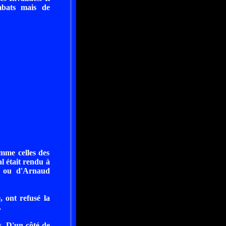
mbats mais de
omme celles des
l était rendu à
7, ou d'Arnaud
, ont refusé la
.
s. D'un côté de