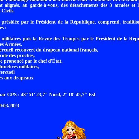
ont alignés, au garde-à-vous, des détachements des 3 armées et 
 Civils.
présidée par le Président de la République, comprend, tradition
es :
 militaires puis la Revue des Troupes par le Président de la Rép
des Armées,
cercueil recouvert du drapeau national français,
arole des proches,
re prononcé par le chef d'État,
funèbres militaires,
cercueil
urs aux drapeaux
r GPS : 48° 51' 23,7" Nord, 2° 18' 45,7" Est
29/03/2023