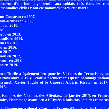
uellement d’un hommage rendu aux soldats tués dans les co
sonnalités civiles y ont été honorées après leur mort :
nt Cousteau en 1997,
ban-Delmas en 2000,
uin en 2010,
sel
uroy en 2013,
audis en 2014,
ua en 2015,
d en 2016,
en 2017
sson en 2017,
avour en 2018
ac en 2019.
ion officielle a également lieu pour les Victimes du Terrorisme, c
3 Novembre 2015. (C'était la première fois qu'un hommage nationa
onymes), Xavier Jugelé et le Caporal Albéric Riveta, en 201
018.
s Familles des Victimes des Attentats, de janvier 2015, en France
aire, l'hommage ayant lieu à l’Elysée, à huis clos, loin des caméras
e l'hommage national a lieu dans la cour d'honneur des Invalide