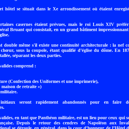
t hôtel se situait dans le Xe arrondissement où étaient enregis
ertaines casernes étaient prévues, mais le roi Louis XIV préfér
ibéral Bruant qui consistait, en un grand bâtiment impressionnan
glise.
t double même s'il existe une continuité architecturale : la nef con
e chœur, sous la coupole, étant qualifié d’église du dôme. En 1
stallée, séparant les deux parties.
valides comprend :
ure (Confection des Uniformes et une imprimerie),
 maison de retraite »)
militaire.
 initiaux seront rapidement abandonnés pour en faire d
es.
valides, en tant que Panthéon militaire, est un lieu pour ceux qui 
ançaise. Depuis le retour des cendres de Napoléon aux Inval
onal se déroule, en général, dans la cour d’honneur de l’Hôtel de