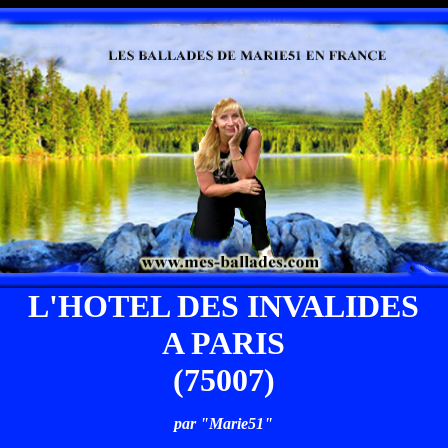
L'HOTEL DES INVALIDES
A PARIS
(75007)
par "Marie51"