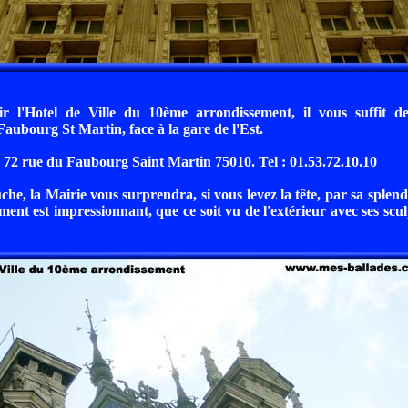
r l'Hotel de Ville du 10ème arrondissement, il vous suffit d
aubourg St Martin, face à la gare de l'Est.
au 72 rue du Faubourg Saint Martin 75010. Tel : 01.53.72.10.10
uche, la Mairie vous surprendra, si vous levez la tête, par sa splen
ment est impressionnant, que ce soit vu de l'extérieur avec ses sc