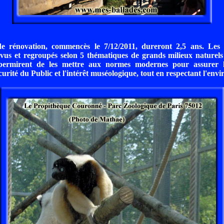
e rénovation, commencès le 7/12/2011, dureront 2,5 ans. Les 
vus et regroupés selon 5 thématiques de grands milieux naturels
permirent de les mettre aux normes modernes pour assurer l
curité du Public et l'intérêt muséologique, tout en respectant l'env