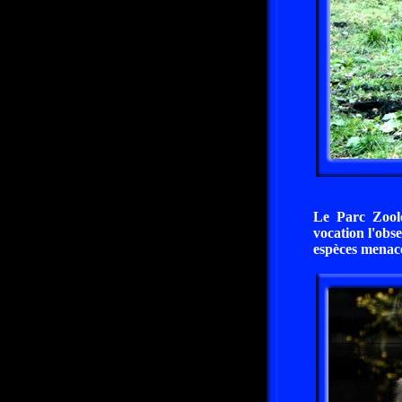
Le Parc Zool
vocation l'obs
espèces menacé