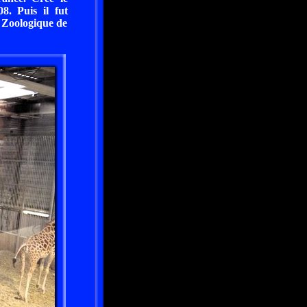
08. Puis il fut
c Zoologique de