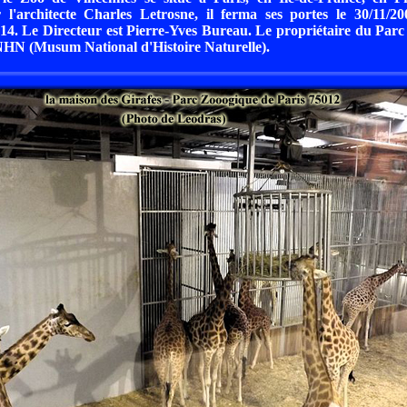
 l'architecte Charles Letrosne, il ferma ses portes le 30/11/20
14. Le Directeur est Pierre-Yves Bureau. Le propriétaire du Par
NHN (Musum National d'Histoire Naturelle).