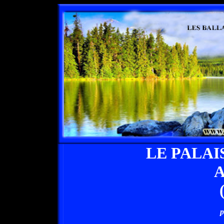
LE PALAI
A
p