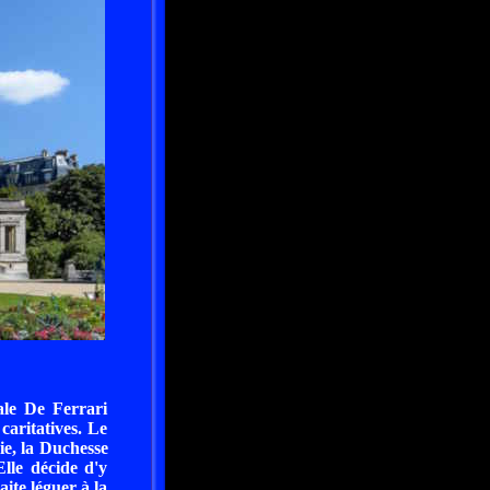
ale De Ferrari
caritatives. Le
e, la Duchesse
lle décide d'y
ite léguer à la