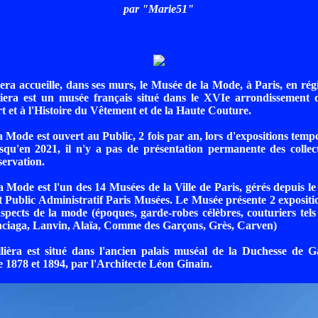
par "Marie51"
iera accueille, dans ses murs, le Musée de la Mode, à Paris, en rég
iera est un musée français situé dans le XVIe arrondissement de
rt et à l'Histoire du Vêtement et de la Haute Couture.
 Mode est ouvert au Public, 2 fois par an, lors d'expositions temp
squ'en 2021, il n'y a pas de présentation permanente des collec
servation.
 Mode est l'un des 14 Musées de la Ville de Paris, gérés depuis le
t Public Administratif Paris Musées. Le Musée présente 2 expositi
 aspects de la mode (époques, garde-robes célèbres, couturiers tel
nciaga, Lanvin, Alaïa, Comme des Garçons, Grès, Carven)
èra est situé dans l'ancien palais muséal de la Duchesse de Gal
e 1878 et 1894, par l'Architecte Léon Ginain.