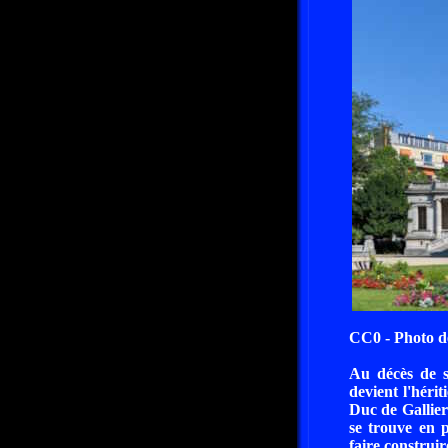
CC0 - Photo d
Au décès de s
devient l'héri
Duc de Gallie
se trouve en 
faire construir