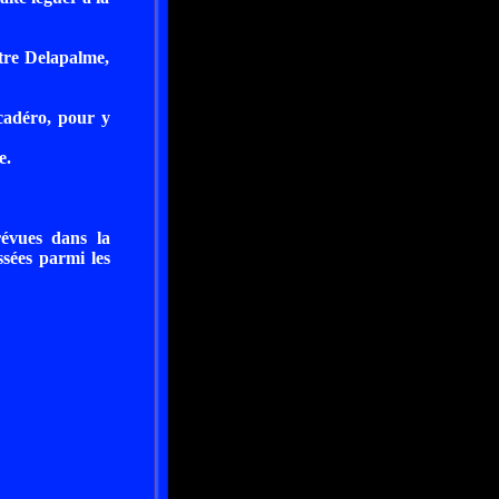
ître Delapalme,
ocadéro, pour y
e.
révues dans la
ssées parmi les