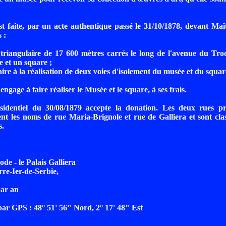
t faite, par un acte authentique passé le 31/10/1878, devant Ma
 :
 triangulaire de 17 600 mètres carrés le long de l'avenue du Tr
e et un square ;
aire à la réalisation de deux voies d'isolement du musée et du squar
ngage à faire réaliser le Musée et le square, à ses frais.
sidentiel du 30/08/1879 accepte la donation. Les deux rues p
nt les noms de rue Maria-Brignole et rue de Galliera et sont cla
s.
de - le Palais Galliera
rre-Ier-de-Serbie,
par an
r GPS : 48° 51' 56" Nord, 2° 17' 48" Est