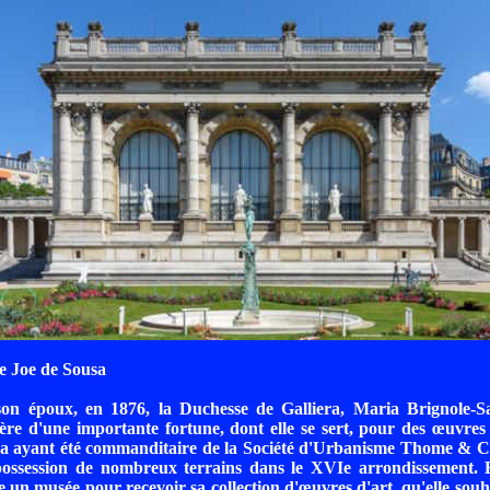
e Joe de Sousa
on époux, en 1876, la Duchesse de Galliera, Maria Brignole-S
tière d'une importante fortune, dont elle se sert, pour des œuvres 
ra ayant été commanditaire de la Société d'Urbanisme Thome & Ci
possession de nombreux terrains dans le XVIe arrondissement. E
e un musée pour recevoir sa collection d'œuvres d'art, qu'elle souha