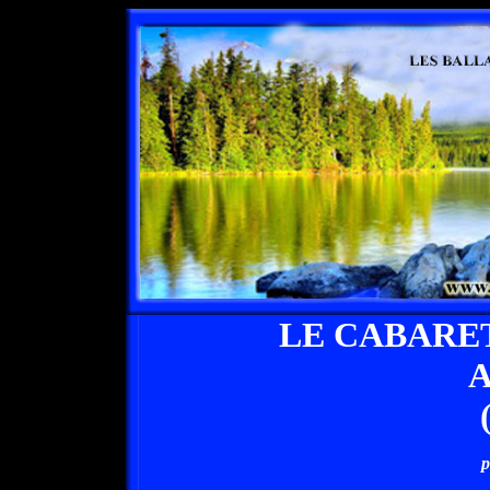
LE CABARET
A
p