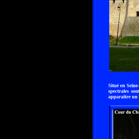
Situé en Seine
spectrales son
apparaitre un 