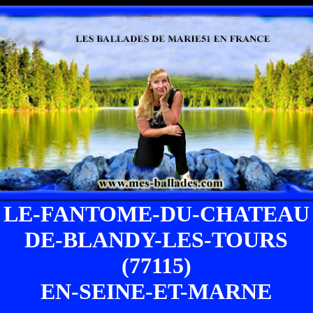
LE-FANTOME-DU-CHATEAU
DE-BLANDY-LES-TOURS
(77115)
EN-SEINE-ET-MARNE