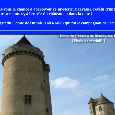
ez-vous la chance d'apercevoir ce mystérieux cavalier, revêtu d'un
sur sa monture, à l'entrée du château ou dans la tour ?
 s'agit du Comte de Dunois (1403-1468) qui fut le compagnon de Jea