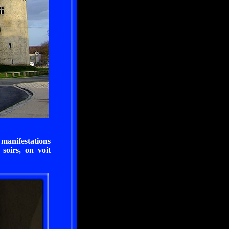
 manifestations
 soirs, on voit