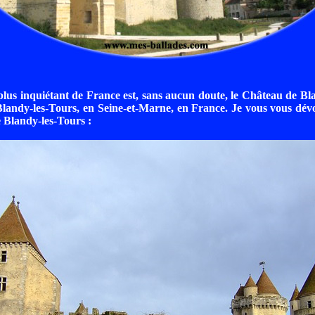
plus inquiétant de France est, sans aucun doute, le Château de Bl
 Blandy-les-Tours, en Seine-et-Marne, en France. Je vous vous dévo
 Blandy-les-Tours :