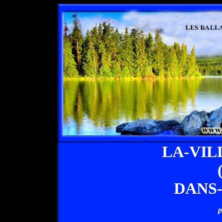
LA-VIL
DANS
p