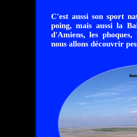
C'est aussi son sport n
poing, mais aussi la B
d'Amiens, les phoques, 
nous allons découvrir peu