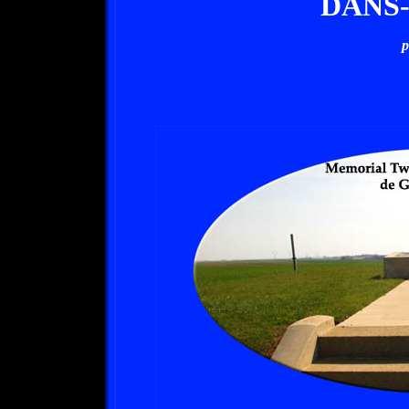
DANS
p