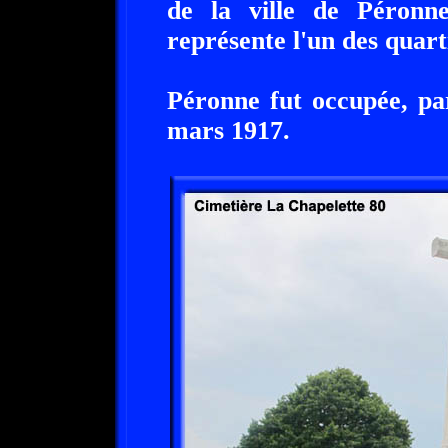
de la ville de Péronne
représente l'un des quarti
Péronne fut occupée, par
mars 1917.