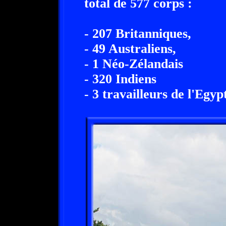
total de 577 corps :
- 207 Britanniques,
- 49 Australiens,
- 1 Néo-Zélandais
- 320 Indiens
- 3 travailleurs de l'Egy