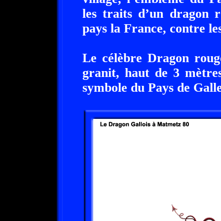
les traits d’un dragon 
pays la France, contre le
Le célèbre Dragon rouge
granit, haut de 3 mètres
symbole du Pays de Galle