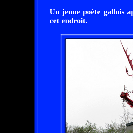
Un jeune poète gallois 
cet endroit.