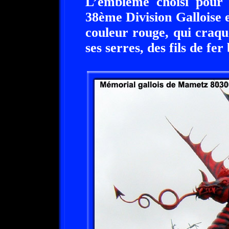
L’emblème choisi pour 
38ème Division Galloise 
couleur rouge, qui craqu
ses serres, des fils de fer