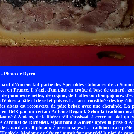
- Photo de Bycro
ard d'Amiens fait partie des Spécialités Culinaires de la Somme
e, en France. Il s'agit d'un pâté en croûte à base de canard, go
 de pommes reinettes, de cognac, de truffes ou champignons, d'éc
d'épices à pâté et de sel et poivre. La farce constituée des ingrédie
des abats est recouverte de pâte brisée avec une cheminée. La 
é en 1643 par un certain Antoine Degand. Selon la tradition ora
nné à Amiens, de le libérer s’il réussissait à créer un plat qui sat
le cardinal de Richelieu, séjournant à Amiens après la prise d’A
é de canard aurait plu aux 2 personnages. La tradition orale préte
Ie siècle, Madame de Sévigné aurait fort apprécié le pâté de cana