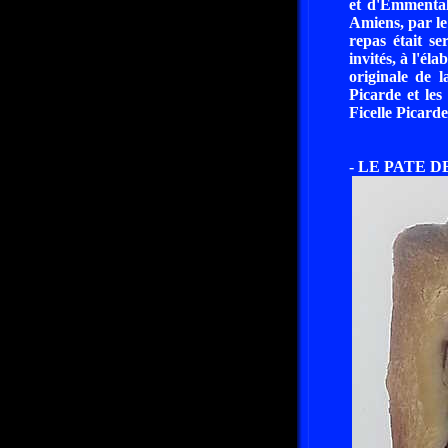
et d'Emmental 
Amiens, par le
repas était se
invités, à l'él
originale de 
Picarde et le
Ficelle Picarde
- LE PATE 