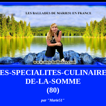
ES-SPECIALITES-CULINAIR
DE-LA-SOMME
(80)
par "Marie51"