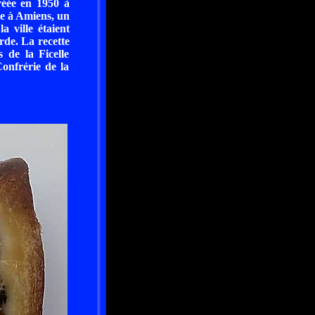
créée en 1950 à
ie à Amiens, un
a ville étaient
arde. La recette
 de la Ficelle
onfrérie de la