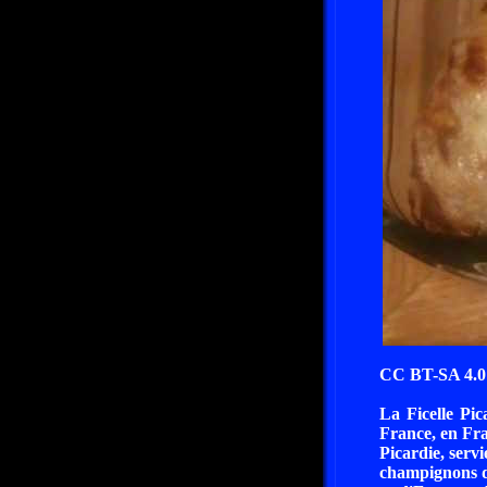
CC BT-SA 4.0 
La Ficelle Pic
France, en Fran
Picardie, serv
champignons de