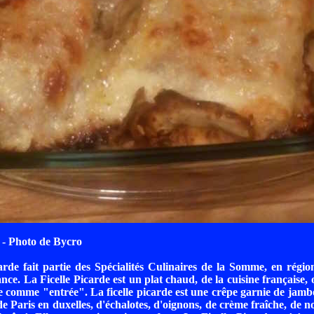
- Photo de Bycro
arde fait partie des Spécialités Culinaires de la Somme, en régio
ce. La Ficelle Picarde est un plat chaud, de la cuisine française, o
ie comme "entrée". La ficelle picarde est une crêpe garnie de jamb
 Paris en duxelles, d'échalotes, d'oignons, de crème fraîche, de 