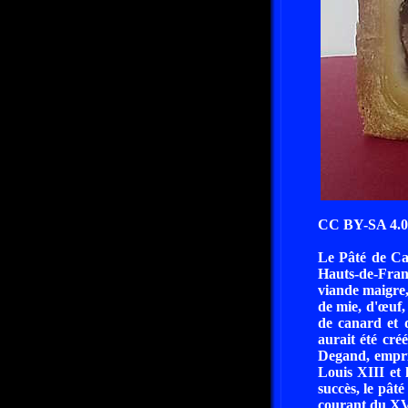
CC BY-SA 4.0 
Le Pâté de Can
Hauts-de-Franc
viande maigre,
de mie, d'œuf, 
de canard et 
aurait été cré
Degand, empriso
Louis XIII et 
succès, le pât
courant du XVI