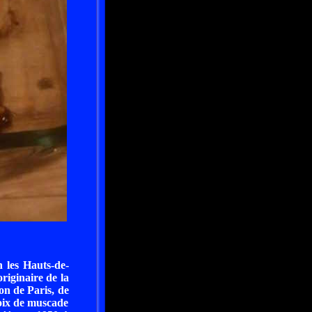
n les Hauts-de-
riginaire de la
on de Paris, de
noix de muscade