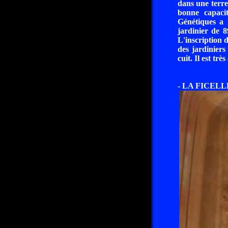
dans une terre,
bonne capaci
Génétiques a 
jardinier de 8
L'inscription 
des jardinier
cuit. Il est tr
- LA FICELLE