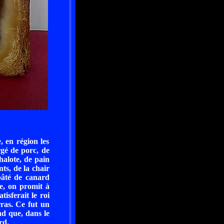
, en région les
rgé de porc, de
halote, de pain
nts, de la chair
pâté de canard
le, on promit à
isferait le roi
rras. Ce fut un
nd que, dans le
rd.