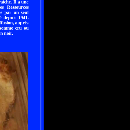
aîche. Il a une
es Ressources
ue par un seul
té depuis 1941.
ffusion, auprès
onsomme cru ou
in noir.