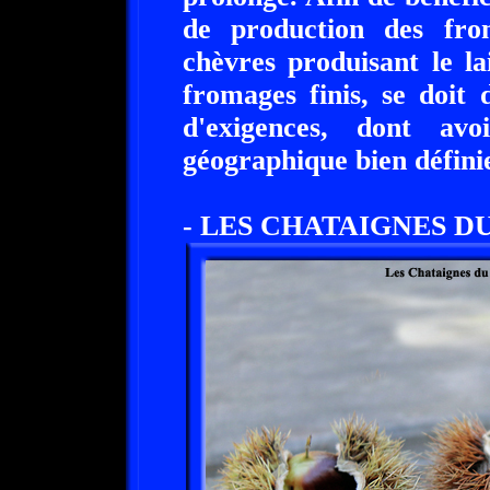
de production des fro
chèvres produisant le l
fromages finis, se doit
d'exigences, dont av
géographique bien défini
- LES CHATAIGNES DU