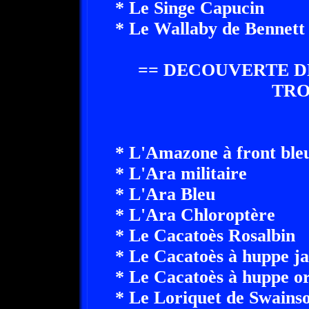
* Le Singe Capucin
* Le Wallaby de Bennett
== DECOUVERTE D
TRO
* L'Amazone à front ble
* L'Ara militaire
* L'Ara Bleu
* L'Ara Chloroptère
* Le Cacatoès Rosalbin
* Le Cacatoès à huppe j
* Le Cacatoès à huppe o
* Le Loriquet de Swains