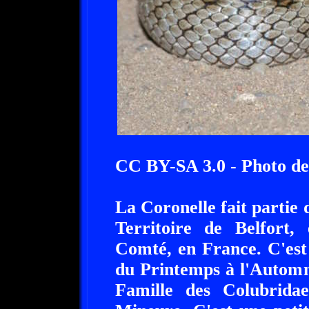
CC BY-SA 3.0 - Photo de
La Coronelle fait partie 
Territoire de Belfort,
Comté, en France. C'est 
du Printemps à l'Automne
Famille des Colubrida