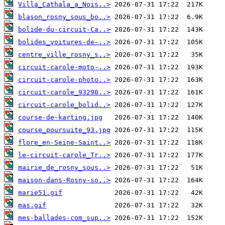
Villa_Cathala_a_Nois..>
blason_rosny_sous_bo..>
bolide-du-circuit-Ca..>
bolides_voitures-de-..>
centre_ville_rosny_s..>
circuit-carole-moto-..>
circuit-carole-photo..>
circuit-carole_93290..>
circuit-carole_bolid..>
course-de-karting.jpg
course_poursuite_93.jpg
flore_en-Seine-Saint..>
le-circuit-carole_Tr..>
mairie_de_rosny_sous..>
maison-dans-Rosny-so..>
marie51.gif
mas.gif
mes-ballades-com_sup..>