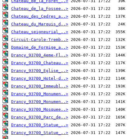
Chateau_de_la_Foret_..>
Chateau_de_la_Fossee..>
Chateau_des_Cedres_a..>
Chateau_du_Marquis_d..>
Chateau_seigneurial_..>
Circuit-Carole-Tremb..>
Domaine_de_Formige_a..>
Drancy_93700_4eme-Fl..>
Drancy_93700_Chateau..>
Drancy_93700_Eglise_..>
Drancy_93700_Hotel-d..>
Drancy_93700_Immeubl..>
Drancy_93700_Monumen..>
Drancy_93700_Monumen..>
Drancy_93700_Mosquee..>
Drancy_93700_Parc_de..>
Drancy_93700_Statue_..>
Drancy_93700_Statue_..>