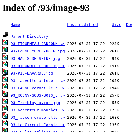
Index of /93/image-93
Name
Last modified
Size
De
Parent Directory
93-ETOURNEAU-SANSONN..>
93-FAUNE_MERLE-NOIR.jpg
93-HAUTS-DE-SEINE.jpg
93-HIRONDELLE-RUSTIQ..>
93-PIE-BAVARDE.jpg
93-fauvette-a-tete-n..>
93_FAUNE_corneille-n..>
93_ROSNY-SOUS-BOIS_E..>
93_Tremblay_avion.jpg
93_accenteur-mouchet..>
93_faucon-crecerelle..>
93_le-Circuit-Carole..>