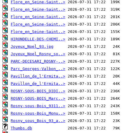
Flore_en_Seine-Saint..>
Flore_en_Seine-Saint..>
Flore_en_Seine-Saint..>
Flore_en_Seine-Saint..>
Flore_en_Seine-Saint..>
HIRONDELLE-DES-CHEMI..>
Joyeux_Noel_93.jpg
Joyeux_Noel_Rosny_so..>
PARC-DECESARI_ROSNY-..>
Parc_Georges-Valbon_..>
Pavillon_de_l'Ermita..>
Pavillon_de_l'Ermita..>
ROSNY-SOUS-BOIS_DIDI..>
ROSNY-SOUS-BOIS_Marc..>
Rosny-sous-Bois_9311..>
Rosny-sous-Bois_Monu..>
Rosny_sous_Bois_93_a..>
Thumbs.db