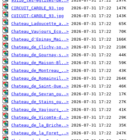
93110_les-eglises-de..>
CIRCUIT_CAROLE_93.jpg
CUICUIT-CAROLE_93.jpg
Chateau_Ladoucette_a..>
Chateau_Vaujours_Eco..>
Chateau_d'Epinay_Mai..>
Chateau_de_Clichy-so..>
Chateau_de_Gournay-s..>
Chateau_de_Maison-Bl..>
Chateau_de_Montreau_..>
Chateau_de_Romainvil..>
Chateau_de_Saint-Oue..>
Chateau_de_Sevran_ou..>
Chateau_de_Stains_ou..>
Chateau_de_Vaujours_..>
Chateau_de_Vicomte-d..>
Chateau_de_la_Briche..>
Chateau_de_la_Foret_..>